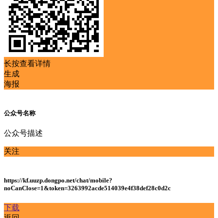
长按查看详情
生成
海报
公众号名称
公众号描述
关注
https://kf.uuzp.dongpo.net/chat/mobile?
noCanClose=1&token=3263992acde514039e4f38def28c0d2c
下载
返回