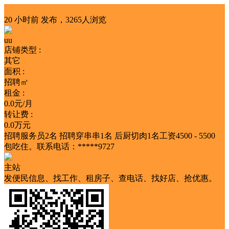
店铺转让
20 小时前
发布，3265人浏览
uu
店铺类型 :
其它
面积 :
招聘㎡
租金 :
0.0元/月
转让费 :
0.0万元
招聘服务员2名 招聘穿串串1名 后厨切肉1名工资4500 - 5500
包吃住。联系电话：*****9727
主站
发便民信息、找工作、租房子、查电话、找好店、抢优惠。