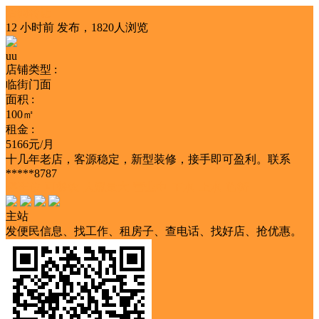
店铺转让
12 小时前
发布，1820人浏览
uu
店铺类型 :
临街门面
面积 :
100㎡
租金 :
5166元/月
十几年老店，客源稳定，新型装修，接手即可盈利。联系
*****8787
停车位
可餐饮
人流量大
营业中
下水
上水
临街
主站
发便民信息、找工作、租房子、查电话、找好店、抢优惠。