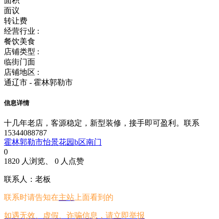
面积
面议
转让费
经营行业 :
餐饮美食
店铺类型 :
临街门面
店铺地区 :
通辽市 - 霍林郭勒市
信息详情
十几年老店，客源稳定，新型装修，接手即可盈利。联系
15344088787
霍林郭勒市怡景花园b区南门
0
1820 人浏览、 0 人点赞
联系人：老板
联系时请告知在
主站
上面看到的
如遇无效、虚假、诈骗信息，请立即举报