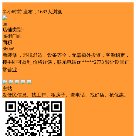
店铺转让
半小时前
发布，1683人浏览
uu
店铺类型 :
临街门面
面积 :
660㎡
新装修 ，环境舒适，设备齐全，无需额外投资，客源稳定，
接手即可盈利 价格详谈，联系电话☎️ *****2773 转让期间正
常营业
证照齐全
人流量大
营业中
临街
主站
发便民信息、找工作、租房子、查电话、找好店、抢优惠。