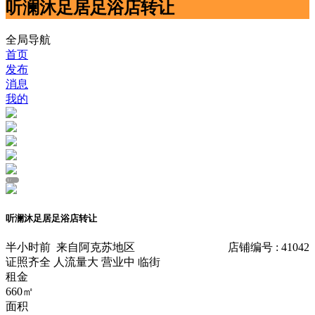
听澜沐足居足浴店转让
全局导航
首页
发布
消息
我的
1
/
听澜沐足居足浴店转让
半小时前
来自阿克苏地区
店铺编号 : 41042
证照齐全
人流量大
营业中
临街
租金
660㎡
面积