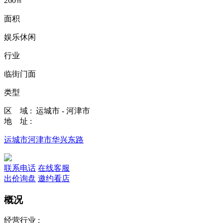
260㎡
面积
娱乐休闲
行业
临街门面
类型
区 域 :
运城市 - 河津市
地 址 :
运城市河津市华兴东路
联系电话
在线客服
出价询盘
邀约看店
概况
经营行业 :