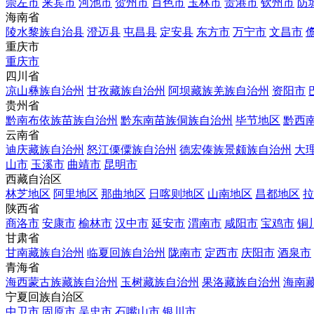
崇左市
来宾市
河池市
贺州市
百色市
玉林市
贵港市
钦州市
防
海南省
陵水黎族自治县
澄迈县
屯昌县
定安县
东方市
万宁市
文昌市
重庆市
重庆市
四川省
凉山彝族自治州
甘孜藏族自治州
阿坝藏族羌族自治州
资阳市
贵州省
黔南布依族苗族自治州
黔东南苗族侗族自治州
毕节地区
黔西
云南省
迪庆藏族自治州
怒江傈僳族自治州
德宏傣族景颇族自治州
大
山市
玉溪市
曲靖市
昆明市
西藏自治区
林芝地区
阿里地区
那曲地区
日喀则地区
山南地区
昌都地区
拉
陕西省
商洛市
安康市
榆林市
汉中市
延安市
渭南市
咸阳市
宝鸡市
铜
甘肃省
甘南藏族自治州
临夏回族自治州
陇南市
定西市
庆阳市
酒泉市
青海省
海西蒙古族藏族自治州
玉树藏族自治州
果洛藏族自治州
海南
宁夏回族自治区
中卫市
固原市
吴忠市
石嘴山市
银川市