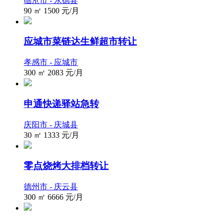
临沧市 - 永德县
90 ㎡
1500
元/月
应城市菜链达生鲜超市转让
孝感市 - 应城市
300 ㎡
2083
元/月
申通快递驿站急转
庆阳市 - 庆城县
30 ㎡
1333
元/月
零点烧烤大排档转让
德州市 - 庆云县
300 ㎡
6666
元/月