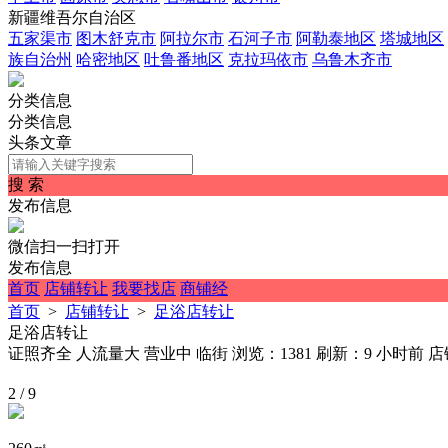
新疆维吾尔自治区
五家渠市
图木舒克市
阿拉尔市
石河子市
阿勒泰地区
塔城地区
族自治州
哈密地区
吐鲁番地区
克拉玛依市
乌鲁木齐市
分类信息
分类信息
头条文章
搜 索
发布信息
微信扫一扫打开
发布信息
首页
店铺转让
我要找店
商铺经
首页
>
店铺转让
>
足浴店转让
足浴店转让
证照齐全
人流量大
营业中
临街
浏览：1381
刷新：
9 小时前
店铺
2
/
9