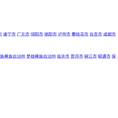
市
遂宁市
广元市
绵阳市
德阳市
泸州市
攀枝花市
自贡市
成都市
族彝族自治州
楚雄彝族自治州
临沧市
普洱市
丽江市
昭通市
保