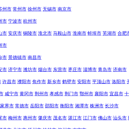
苏州市
常州市
徐州市
无锡市
南京市
州市
宁波市
杭州市
山市
安庆市
铜陵市
淮北市
马鞍山市
淮南市
蚌埠市
芜湖市
合肥
州市
乡市
景德镇市
南昌市
安市
济宁市
潍坊市
烟台市
东营市
枣庄市
淄博市
青岛市
济南市
市
许昌市
濮阳市
焦作市
新乡市
鹤壁市
安阳市
平顶山市
洛阳市
市
咸宁市
黄冈市
荆州市
孝感市
荆门市
鄂州市
襄阳市
宜昌市
十
家界市
常德市
岳阳市
邵阳市
衡阳市
湘潭市
株洲市
长沙市
尾市
梅州市
惠州市
肇庆市
茂名市
湛江市
江门市
佛山市
汕头市