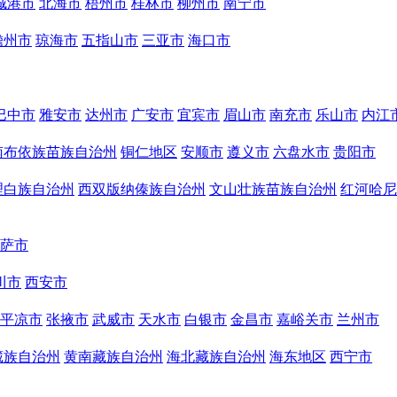
城港市
北海市
梧州市
桂林市
柳州市
南宁市
儋州市
琼海市
五指山市
三亚市
海口市
巴中市
雅安市
达州市
广安市
宜宾市
眉山市
南充市
乐山市
内江
南布依族苗族自治州
铜仁地区
安顺市
遵义市
六盘水市
贵阳市
理白族自治州
西双版纳傣族自治州
文山壮族苗族自治州
红河哈尼
萨市
川市
西安市
平凉市
张掖市
武威市
天水市
白银市
金昌市
嘉峪关市
兰州市
藏族自治州
黄南藏族自治州
海北藏族自治州
海东地区
西宁市