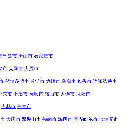
秦皇岛市
唐山市
石家庄市
泉市
大同市
太原市
市
鄂尔多斯市
通辽市
赤峰市
乌海市
包头市
呼和浩特市
丹东市
本溪市
抚顺市
鞍山市
大连市
沈阳市
吉林市
长春市
市
大庆市
双鸭山市
鹤岗市
鸡西市
齐齐哈尔市
哈尔滨市