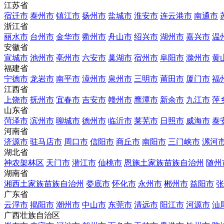
江苏省
宿迁市
泰州市
镇江市
扬州市
盐城市
淮安市
连云港市
南通市
浙江省
丽水市
台州市
金华市
衢州市
舟山市
绍兴市
湖州市
嘉兴市
温
安徽省
宣城市
池州市
亳州市
六安市
巢湖市
宿州市
阜阳市
滁州市
黄
福建省
宁德市
龙岩市
南平市
漳州市
泉州市
三明市
莆田市
厦门市
福
江西省
上饶市
抚州市
宜春市
吉安市
赣州市
鹰潭市
新余市
九江市
萍
山东省
菏泽市
滨州市
聊城市
德州市
临沂市
莱芜市
日照市
威海市
泰
河南省
济源市
驻马店市
周口市
信阳市
商丘市
南阳市
三门峡市
漯河
湖北省
神农架林区
天门市
潜江市
仙桃市
恩施土家族苗族自治州
随州
湖南省
湘西土家族苗族自治州
娄底市
怀化市
永州市
郴州市
益阳市
张
广东省
云浮市
揭阳市
潮州市
中山市
东莞市
清远市
阳江市
河源市
汕
广西壮族自治区