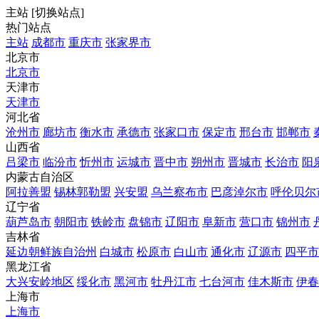
主站
[
切换站点
]
热门站点
主站
成都市
重庆市
张家界市
北京市
北京市
天津市
天津市
河北省
沧州市
廊坊市
衡水市
承德市
张家口市
保定市
邢台市
邯郸市
山西省
吕梁市
临汾市
忻州市
运城市
晋中市
朔州市
晋城市
长治市
阳
内蒙古自治区
阿拉善盟
锡林郭勒盟
兴安盟
乌兰察布市
巴彦淖尔市
呼伦贝尔
辽宁省
葫芦岛市
朝阳市
铁岭市
盘锦市
辽阳市
阜新市
营口市
锦州市
吉林省
延边朝鲜族自治州
白城市
松原市
白山市
通化市
辽源市
四平市
黑龙江省
大兴安岭地区
绥化市
黑河市
牡丹江市
七台河市
佳木斯市
伊春
上海市
上海市