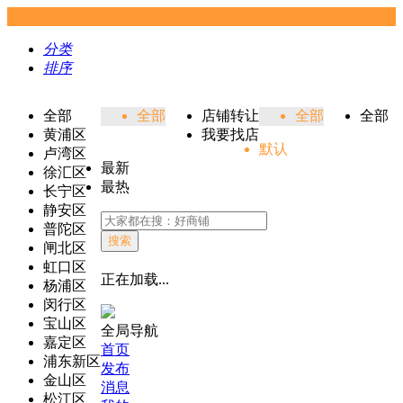
分类
排序
全部
全部
店铺转让
全部
全部
黄浦区
我要找店
默认
卢湾区
最新
徐汇区
最热
长宁区
静安区
普陀区
搜索
闸北区
虹口区
正在加载...
杨浦区
闵行区
宝山区
全局导航
嘉定区
首页
浦东新区
发布
金山区
消息
松江区