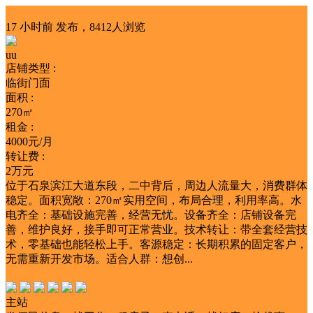
店铺转让
17 小时前
发布，8412人浏览
uu
店铺类型 :
临街门面
面积 :
270㎡
租金 :
4000元/月
转让费 :
2万元
位于石泉滨江大道东段，二中背后，周边人流量大，消费群体
稳定。面积宽敞：270㎡实用空间，布局合理，利用率高。水
电齐全：基础设施完善，经营无忧。设备齐全：店铺设备完
善，维护良好，接手即可正常营业。技术转让：带全套经营技
术，零基础也能轻松上手。客源稳定：长期积累的固定客户，
无需重新开发市场。适合人群：想创...
可餐饮
人流量大
营业中
下水
上水
临街
主站