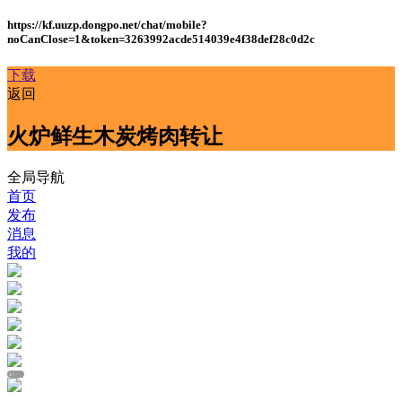
https://kf.uuzp.dongpo.net/chat/mobile?
noCanClose=1&token=3263992acde514039e4f38def28c0d2c
下载
返回
火炉鲜生木炭烤肉转让
全局导航
首页
发布
消息
我的
1
/