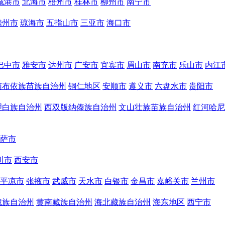
城港市
北海市
梧州市
桂林市
柳州市
南宁市
儋州市
琼海市
五指山市
三亚市
海口市
巴中市
雅安市
达州市
广安市
宜宾市
眉山市
南充市
乐山市
内江
南布依族苗族自治州
铜仁地区
安顺市
遵义市
六盘水市
贵阳市
理白族自治州
西双版纳傣族自治州
文山壮族苗族自治州
红河哈尼
萨市
川市
西安市
平凉市
张掖市
武威市
天水市
白银市
金昌市
嘉峪关市
兰州市
藏族自治州
黄南藏族自治州
海北藏族自治州
海东地区
西宁市