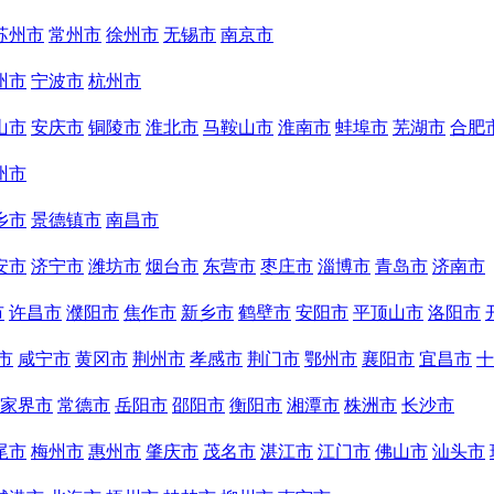
苏州市
常州市
徐州市
无锡市
南京市
州市
宁波市
杭州市
山市
安庆市
铜陵市
淮北市
马鞍山市
淮南市
蚌埠市
芜湖市
合肥
州市
乡市
景德镇市
南昌市
安市
济宁市
潍坊市
烟台市
东营市
枣庄市
淄博市
青岛市
济南市
市
许昌市
濮阳市
焦作市
新乡市
鹤壁市
安阳市
平顶山市
洛阳市
市
咸宁市
黄冈市
荆州市
孝感市
荆门市
鄂州市
襄阳市
宜昌市
十
家界市
常德市
岳阳市
邵阳市
衡阳市
湘潭市
株洲市
长沙市
尾市
梅州市
惠州市
肇庆市
茂名市
湛江市
江门市
佛山市
汕头市