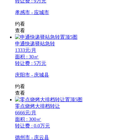
转让费 : 9万元
孝感市 - 应城市
约看
查看
置顶
5图
申通快递驿站急转
1333
元/月
面积 : 30㎡
转让费 : 5万元
庆阳市 - 庆城县
约看
查看
置顶
5图
零点烧烤大排档转让
6666
元/月
面积 : 300㎡
转让费 : 0.0万元
德州市 - 庆云县