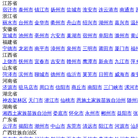
江苏省
宿迁市
泰州市
镇江市
扬州市
盐城市
淮安市
连云港市
南通市
浙江省
丽水市
台州市
金华市
衢州市
舟山市
绍兴市
湖州市
嘉兴市
温
安徽省
宣城市
池州市
亳州市
六安市
巢湖市
宿州市
阜阳市
滁州市
黄
福建省
宁德市
龙岩市
南平市
漳州市
泉州市
三明市
莆田市
厦门市
福
江西省
上饶市
抚州市
宜春市
吉安市
赣州市
鹰潭市
新余市
九江市
萍
山东省
菏泽市
滨州市
聊城市
德州市
临沂市
莱芜市
日照市
威海市
泰
河南省
济源市
驻马店市
周口市
信阳市
商丘市
南阳市
三门峡市
漯河
湖北省
神农架林区
天门市
潜江市
仙桃市
恩施土家族苗族自治州
随州
湖南省
湘西土家族苗族自治州
娄底市
怀化市
永州市
郴州市
益阳市
张
广东省
云浮市
揭阳市
潮州市
中山市
东莞市
清远市
阳江市
河源市
汕
广西壮族自治区