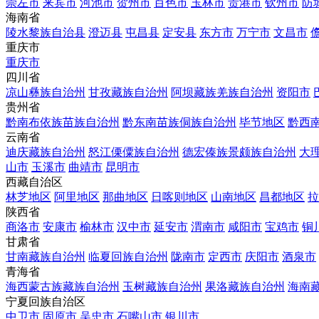
崇左市
来宾市
河池市
贺州市
百色市
玉林市
贵港市
钦州市
防
海南省
陵水黎族自治县
澄迈县
屯昌县
定安县
东方市
万宁市
文昌市
重庆市
重庆市
四川省
凉山彝族自治州
甘孜藏族自治州
阿坝藏族羌族自治州
资阳市
贵州省
黔南布依族苗族自治州
黔东南苗族侗族自治州
毕节地区
黔西
云南省
迪庆藏族自治州
怒江傈僳族自治州
德宏傣族景颇族自治州
大
山市
玉溪市
曲靖市
昆明市
西藏自治区
林芝地区
阿里地区
那曲地区
日喀则地区
山南地区
昌都地区
拉
陕西省
商洛市
安康市
榆林市
汉中市
延安市
渭南市
咸阳市
宝鸡市
铜
甘肃省
甘南藏族自治州
临夏回族自治州
陇南市
定西市
庆阳市
酒泉市
青海省
海西蒙古族藏族自治州
玉树藏族自治州
果洛藏族自治州
海南
宁夏回族自治区
中卫市
固原市
吴忠市
石嘴山市
银川市