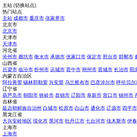
主站
[
切换站点
]
热门站点
主站
成都市
重庆市
张家界市
北京市
北京市
天津市
天津市
河北省
沧州市
廊坊市
衡水市
承德市
张家口市
保定市
邢台市
邯郸市
山西省
吕梁市
临汾市
忻州市
运城市
晋中市
朔州市
晋城市
长治市
阳
内蒙古自治区
阿拉善盟
锡林郭勒盟
兴安盟
乌兰察布市
巴彦淖尔市
呼伦贝尔
辽宁省
葫芦岛市
朝阳市
铁岭市
盘锦市
辽阳市
阜新市
营口市
锦州市
吉林省
延边朝鲜族自治州
白城市
松原市
白山市
通化市
辽源市
四平市
黑龙江省
大兴安岭地区
绥化市
黑河市
牡丹江市
七台河市
佳木斯市
伊春
上海市
上海市