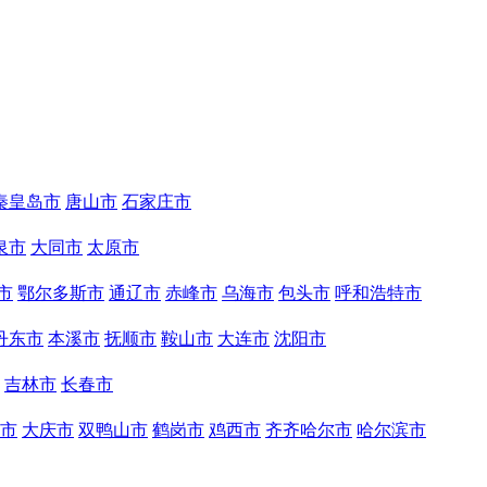
秦皇岛市
唐山市
石家庄市
泉市
大同市
太原市
市
鄂尔多斯市
通辽市
赤峰市
乌海市
包头市
呼和浩特市
丹东市
本溪市
抚顺市
鞍山市
大连市
沈阳市
吉林市
长春市
市
大庆市
双鸭山市
鹤岗市
鸡西市
齐齐哈尔市
哈尔滨市