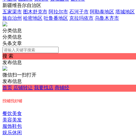
新疆维吾尔自治区
五家渠市
图木舒克市
阿拉尔市
石河子市
阿勒泰地区
塔城地区
族自治州
哈密地区
吐鲁番地区
克拉玛依市
乌鲁木齐市
分类信息
分类信息
头条文章
搜 索
发布信息
微信扫一扫打开
发布信息
首页
店铺转让
我要找店
商铺经
找铺
找好铺
餐饮美食
美容美发
服饰鞋包
娱乐休闲