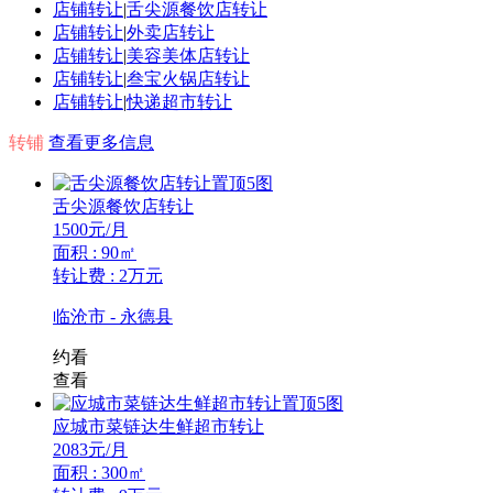
店铺转让
|
舌尖源餐饮店转让
店铺转让
|
外卖店转让
店铺转让
|
美容美体店转让
店铺转让
|
叁宝火锅店转让
店铺转让
|
快递超市转让
转铺
查看更多信息
置顶
5图
舌尖源餐饮店转让
1500
元/月
面积 : 90㎡
转让费 : 2万元
临沧市 - 永德县
约看
查看
置顶
5图
应城市菜链达生鲜超市转让
2083
元/月
面积 : 300㎡