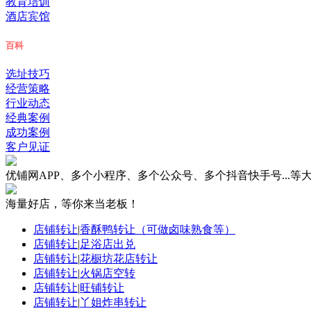
教育培训
酒店宾馆
百科
选址技巧
经营策略
行业动态
经典案例
成功案例
客户见证
优铺网APP、多个小程序、多个公众号、多个抖音快手号...
海量好店，等你来当老板！
店铺转让
|
香酥鸭转让（可做卤味熟食等）
店铺转让
|
足浴店出兑
店铺转让
|
花橱坊花店转让
店铺转让
|
火锅店空转
店铺转让
|
旺铺转让
店铺转让
|
丫姐炸串转让