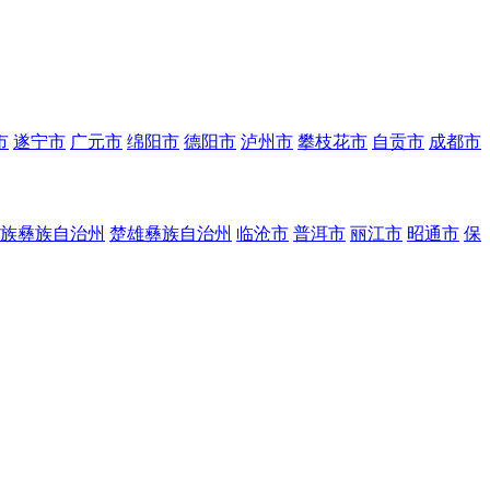
市
遂宁市
广元市
绵阳市
德阳市
泸州市
攀枝花市
自贡市
成都市
族彝族自治州
楚雄彝族自治州
临沧市
普洱市
丽江市
昭通市
保