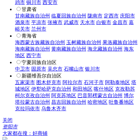
鸡市
铜川市
西安市
甘肃省
甘南藏族自治州
临夏回族自治州
陇南市
定西市
庆阳市
酒泉市
平凉市
张掖市
武威市
天水市
白银市
金昌市
嘉
峪关市
兰州市
青海省
海西蒙古族藏族自治州
玉树藏族自治州
果洛藏族自治州
海南藏族自治州
黄南藏族自治州
海北藏族自治州
海东
地区
西宁市
宁夏回族自治区
中卫市
固原市
吴忠市
石嘴山市
银川市
新疆维吾尔自治区
五家渠市
图木舒克市
阿拉尔市
石河子市
阿勒泰地区
塔
城地区
伊犁哈萨克自治州
和田地区
喀什地区
克孜勒苏
柯尔克孜自治州
阿克苏地区
巴音郭楞蒙古自治州
博尔
塔拉蒙古自治州
昌吉回族自治州
哈密地区
吐鲁番地区
克拉玛依市
乌鲁木齐市
关闭
资阳市
大家都在搜：好商铺