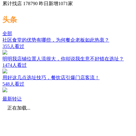
累计找店
178790
昨日新增
1071
家
头条
全部
社区食堂的优势有哪些，为何餐企老板如此热衷？
355人看过
明明我店铺位置人流很大，你却说我生意不好错在选址？
1474人看过
用好这几点选址技巧，餐饮店引爆门店客流！
548人看过
最新转让
正在加载...