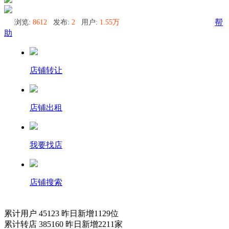
浏览:
8612
发布:
2
用户:
1.55万
帮
助
店铺转让
店铺出租
我要找店
店铺搜索
累计用户
45123
昨日新增
1129
位
累计转店
385160
昨日新增
2211
家