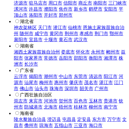
济源市
驻马店市
周口市
信阳市
商丘市
南阳市
三门峡市
漯河市
许昌市
濮阳市
焦作市
新乡市
鹤壁市
安阳市
平
顶山市
洛阳市
开封市
郑州市
湖北省
神农架林区
天门市
潜江市
仙桃市
恩施土家族苗族自治
州
随州市
咸宁市
黄冈市
荆州市
孝感市
荆门市
鄂州市
襄阳市
宜昌市
十堰市
黄石市
武汉市
湖南省
湘西土家族苗族自治州
娄底市
怀化市
永州市
郴州市
益
阳市
张家界市
常德市
岳阳市
邵阳市
衡阳市
湘潭市
株
洲市
长沙市
广东省
云浮市
揭阳市
潮州市
中山市
东莞市
清远市
阳江市
河
源市
汕尾市
梅州市
惠州市
肇庆市
茂名市
湛江市
江门
市
佛山市
汕头市
珠海市
深圳市
韶关市
广州市
广西壮族自治区
崇左市
来宾市
河池市
贺州市
百色市
玉林市
贵港市
钦
州市
防城港市
北海市
梧州市
桂林市
柳州市
南宁市
海南省
陵水黎族自治县
澄迈县
屯昌县
定安县
东方市
万宁市
文
昌市
儋州市
琼海市
五指山市
三亚市
海口市