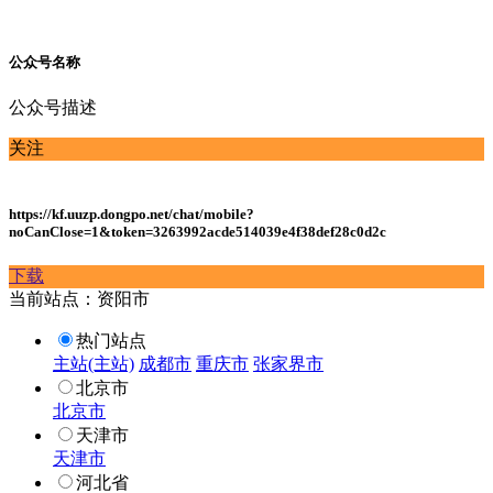
公众号名称
公众号描述
关注
https://kf.uuzp.dongpo.net/chat/mobile?
noCanClose=1&token=3263992acde514039e4f38def28c0d2c
下载
当前站点：资阳市
热门站点
主站(主站)
成都市
重庆市
张家界市
北京市
北京市
天津市
天津市
河北省