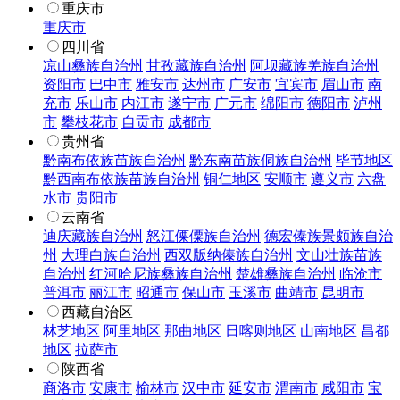
重庆市
重庆市
四川省
凉山彝族自治州
甘孜藏族自治州
阿坝藏族羌族自治州
资阳市
巴中市
雅安市
达州市
广安市
宜宾市
眉山市
南
充市
乐山市
内江市
遂宁市
广元市
绵阳市
德阳市
泸州
市
攀枝花市
自贡市
成都市
贵州省
黔南布依族苗族自治州
黔东南苗族侗族自治州
毕节地区
黔西南布依族苗族自治州
铜仁地区
安顺市
遵义市
六盘
水市
贵阳市
云南省
迪庆藏族自治州
怒江傈僳族自治州
德宏傣族景颇族自治
州
大理白族自治州
西双版纳傣族自治州
文山壮族苗族
自治州
红河哈尼族彝族自治州
楚雄彝族自治州
临沧市
普洱市
丽江市
昭通市
保山市
玉溪市
曲靖市
昆明市
西藏自治区
林芝地区
阿里地区
那曲地区
日喀则地区
山南地区
昌都
地区
拉萨市
陕西省
商洛市
安康市
榆林市
汉中市
延安市
渭南市
咸阳市
宝