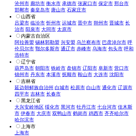
沧州市
廊坊市
衡水市
承德市
张家口市
保定市
邢台市
邯郸市
秦皇岛市
唐山市
石家庄市
山西省
吕梁市
临汾市
忻州市
运城市
晋中市
朔州市
晋城市
长
治市
阳泉市
大同市
太原市
内蒙古自治区
阿拉善盟
锡林郭勒盟
兴安盟
乌兰察布市
巴彦淖尔市
呼
伦贝尔市
鄂尔多斯市
通辽市
赤峰市
乌海市
包头市
呼和
浩特市
辽宁省
葫芦岛市
朝阳市
铁岭市
盘锦市
辽阳市
阜新市
营口市
锦州市
丹东市
本溪市
抚顺市
鞍山市
大连市
沈阳市
吉林省
延边朝鲜族自治州
白城市
松原市
白山市
通化市
辽源市
四平市
吉林市
长春市
黑龙江省
大兴安岭地区
绥化市
黑河市
牡丹江市
七台河市
佳木斯
市
伊春市
大庆市
双鸭山市
鹤岗市
鸡西市
齐齐哈尔市
哈尔滨市
上海市
上海市