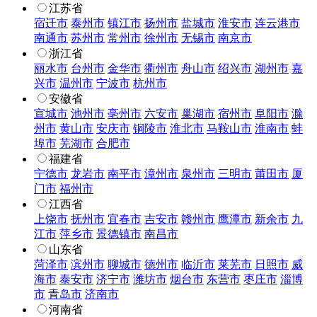
江苏省
宿迁市
泰州市
镇江市
扬州市
盐城市
淮安市
连云港市
南通市
苏州市
常州市
徐州市
无锡市
南京市
浙江省
丽水市
台州市
金华市
衢州市
舟山市
绍兴市
湖州市
嘉
兴市
温州市
宁波市
杭州市
安徽省
宣城市
池州市
亳州市
六安市
巢湖市
宿州市
阜阳市
滁
州市
黄山市
安庆市
铜陵市
淮北市
马鞍山市
淮南市
蚌
埠市
芜湖市
合肥市
福建省
宁德市
龙岩市
南平市
漳州市
泉州市
三明市
莆田市
厦
门市
福州市
江西省
上饶市
抚州市
宜春市
吉安市
赣州市
鹰潭市
新余市
九
江市
萍乡市
景德镇市
南昌市
山东省
菏泽市
滨州市
聊城市
德州市
临沂市
莱芜市
日照市
威
海市
泰安市
济宁市
潍坊市
烟台市
东营市
枣庄市
淄博
市
青岛市
济南市
河南省