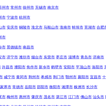
苏州市
常州市
徐州市
无锡市
南京市
州市
宁波市
杭州市
山市
安庆市
铜陵市
淮北市
马鞍山市
淮南市
蚌埠市
芜湖市
合肥
州市
乡市
景德镇市
南昌市
安市
济宁市
潍坊市
烟台市
东营市
枣庄市
淄博市
青岛市
济南市
市
许昌市
濮阳市
焦作市
新乡市
鹤壁市
安阳市
平顶山市
洛阳市
市
咸宁市
黄冈市
荆州市
孝感市
荆门市
鄂州市
襄阳市
宜昌市
十
家界市
常德市
岳阳市
邵阳市
衡阳市
湘潭市
株洲市
长沙市
尾市
梅州市
惠州市
肇庆市
茂名市
湛江市
江门市
佛山市
汕头市