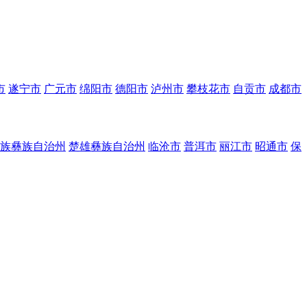
市
遂宁市
广元市
绵阳市
德阳市
泸州市
攀枝花市
自贡市
成都市
族彝族自治州
楚雄彝族自治州
临沧市
普洱市
丽江市
昭通市
保