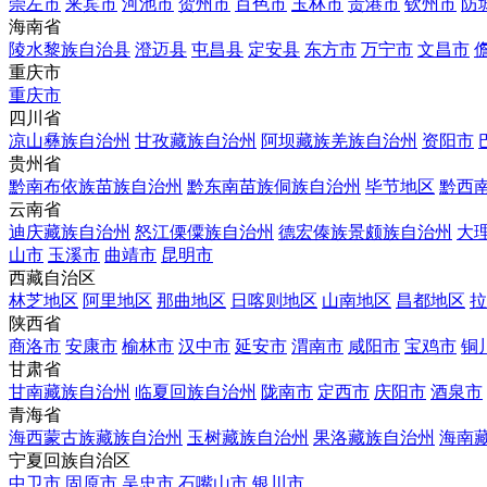
崇左市
来宾市
河池市
贺州市
百色市
玉林市
贵港市
钦州市
防
海南省
陵水黎族自治县
澄迈县
屯昌县
定安县
东方市
万宁市
文昌市
重庆市
重庆市
四川省
凉山彝族自治州
甘孜藏族自治州
阿坝藏族羌族自治州
资阳市
贵州省
黔南布依族苗族自治州
黔东南苗族侗族自治州
毕节地区
黔西
云南省
迪庆藏族自治州
怒江傈僳族自治州
德宏傣族景颇族自治州
大
山市
玉溪市
曲靖市
昆明市
西藏自治区
林芝地区
阿里地区
那曲地区
日喀则地区
山南地区
昌都地区
拉
陕西省
商洛市
安康市
榆林市
汉中市
延安市
渭南市
咸阳市
宝鸡市
铜
甘肃省
甘南藏族自治州
临夏回族自治州
陇南市
定西市
庆阳市
酒泉市
青海省
海西蒙古族藏族自治州
玉树藏族自治州
果洛藏族自治州
海南
宁夏回族自治区
中卫市
固原市
吴忠市
石嘴山市
银川市