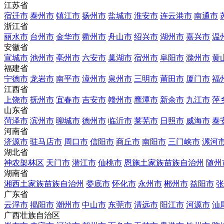
江苏省
宿迁市
泰州市
镇江市
扬州市
盐城市
淮安市
连云港市
南通市
浙江省
丽水市
台州市
金华市
衢州市
舟山市
绍兴市
湖州市
嘉兴市
温
安徽省
宣城市
池州市
亳州市
六安市
巢湖市
宿州市
阜阳市
滁州市
黄
福建省
宁德市
龙岩市
南平市
漳州市
泉州市
三明市
莆田市
厦门市
福
江西省
上饶市
抚州市
宜春市
吉安市
赣州市
鹰潭市
新余市
九江市
萍
山东省
菏泽市
滨州市
聊城市
德州市
临沂市
莱芜市
日照市
威海市
泰
河南省
济源市
驻马店市
周口市
信阳市
商丘市
南阳市
三门峡市
漯河
湖北省
神农架林区
天门市
潜江市
仙桃市
恩施土家族苗族自治州
随州
湖南省
湘西土家族苗族自治州
娄底市
怀化市
永州市
郴州市
益阳市
张
广东省
云浮市
揭阳市
潮州市
中山市
东莞市
清远市
阳江市
河源市
汕
广西壮族自治区