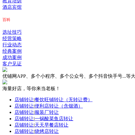
教育培训
酒店宾馆
百科
选址技巧
经营策略
行业动态
经典案例
成功案例
客户见证
优铺网APP、多个小程序、多个公众号、多个抖音快手号...
海量好店，等你来当老板！
店铺转让
|
餐饮旺铺转让（无转让费）
店铺转让
|
便利店转让（含烟酒）
店铺转让
|
服装厂转让
店铺转让
|
一锅酸菜鱼店转让
店铺转让
|
天天早餐店转让
店铺转让
|
烧烤店转让