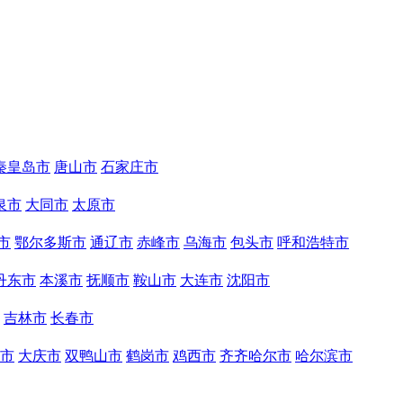
秦皇岛市
唐山市
石家庄市
泉市
大同市
太原市
市
鄂尔多斯市
通辽市
赤峰市
乌海市
包头市
呼和浩特市
丹东市
本溪市
抚顺市
鞍山市
大连市
沈阳市
吉林市
长春市
市
大庆市
双鸭山市
鹤岗市
鸡西市
齐齐哈尔市
哈尔滨市