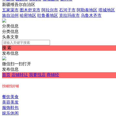
新疆维吾尔自治区
五家渠市
图木舒克市
阿拉尔市
石河子市
阿勒泰地区
塔城地区
族自治州
哈密地区
吐鲁番地区
克拉玛依市
乌鲁木齐市
分类信息
分类信息
头条文章
搜 索
发布信息
微信扫一扫打开
发布信息
首页
店铺转让
我要找店
商铺经
找铺
找好铺
餐饮美食
美容美发
服饰鞋包
娱乐休闲