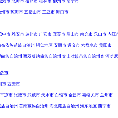
城港市
北海市
梧州市
桂林市
柳州市
南宁市
儋州市
琼海市
五指山市
三亚市
海口市
巴中市
雅安市
达州市
广安市
宜宾市
眉山市
南充市
乐山市
内江
南布依族苗族自治州
铜仁地区
安顺市
遵义市
六盘水市
贵阳市
理白族自治州
西双版纳傣族自治州
文山壮族苗族自治州
红河哈尼
萨市
川市
西安市
平凉市
张掖市
武威市
天水市
白银市
金昌市
嘉峪关市
兰州市
藏族自治州
黄南藏族自治州
海北藏族自治州
海东地区
西宁市