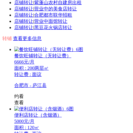
店铺转让
|
紫蓬山农村自建房出租
店铺转让
|
营业中的美食店转让
店铺转让
|
合肥都市联华招租
店铺转让
|
营业中面馆转让
店铺转让
|
黑豆花火锅店转让
转铺
查看更多信息
6图
餐饮旺铺转让（无转让费）
6666
元/月
面积 : 200两层㎡
转让费 : 面议
合肥市 - 庐江县
约看
查看
6图
便利店转让（含烟酒）
5000
元/月
面积 : 120㎡