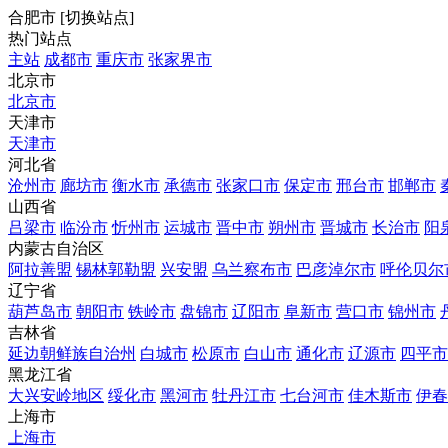
合肥市
[
切换站点
]
热门站点
主站
成都市
重庆市
张家界市
北京市
北京市
天津市
天津市
河北省
沧州市
廊坊市
衡水市
承德市
张家口市
保定市
邢台市
邯郸市
山西省
吕梁市
临汾市
忻州市
运城市
晋中市
朔州市
晋城市
长治市
阳
内蒙古自治区
阿拉善盟
锡林郭勒盟
兴安盟
乌兰察布市
巴彦淖尔市
呼伦贝尔
辽宁省
葫芦岛市
朝阳市
铁岭市
盘锦市
辽阳市
阜新市
营口市
锦州市
吉林省
延边朝鲜族自治州
白城市
松原市
白山市
通化市
辽源市
四平市
黑龙江省
大兴安岭地区
绥化市
黑河市
牡丹江市
七台河市
佳木斯市
伊春
上海市
上海市