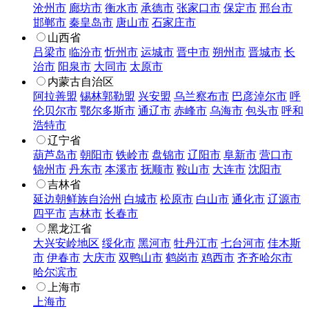
沧州市
廊坊市
衡水市
承德市
张家口市
保定市
邢台市
邯郸市
秦皇岛市
唐山市
石家庄市
山西省
吕梁市
临汾市
忻州市
运城市
晋中市
朔州市
晋城市
长
治市
阳泉市
大同市
太原市
内蒙古自治区
阿拉善盟
锡林郭勒盟
兴安盟
乌兰察布市
巴彦淖尔市
呼
伦贝尔市
鄂尔多斯市
通辽市
赤峰市
乌海市
包头市
呼和
浩特市
辽宁省
葫芦岛市
朝阳市
铁岭市
盘锦市
辽阳市
阜新市
营口市
锦州市
丹东市
本溪市
抚顺市
鞍山市
大连市
沈阳市
吉林省
延边朝鲜族自治州
白城市
松原市
白山市
通化市
辽源市
四平市
吉林市
长春市
黑龙江省
大兴安岭地区
绥化市
黑河市
牡丹江市
七台河市
佳木斯
市
伊春市
大庆市
双鸭山市
鹤岗市
鸡西市
齐齐哈尔市
哈尔滨市
上海市
上海市