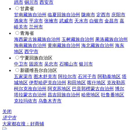
鸡市
铜川市
西安市
甘肃省
甘南藏族自治州
临夏回族自治州
陇南市
定西市
庆阳市
酒泉市
平凉市
张掖市
武威市
天水市
白银市
金昌市
嘉
峪关市
兰州市
青海省
海西蒙古族藏族自治州
玉树藏族自治州
果洛藏族自治州
海南藏族自治州
黄南藏族自治州
海北藏族自治州
海东
地区
西宁市
宁夏回族自治区
中卫市
固原市
吴忠市
石嘴山市
银川市
新疆维吾尔自治区
五家渠市
图木舒克市
阿拉尔市
石河子市
阿勒泰地区
塔
城地区
伊犁哈萨克自治州
和田地区
喀什地区
克孜勒苏
柯尔克孜自治州
阿克苏地区
巴音郭楞蒙古自治州
博尔
塔拉蒙古自治州
昌吉回族自治州
哈密地区
吐鲁番地区
克拉玛依市
乌鲁木齐市
关闭
济宁市
大家都在搜：好商铺