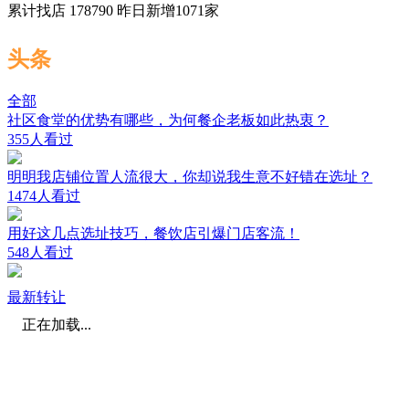
累计找店
178790
昨日新增
1071
家
头条
全部
社区食堂的优势有哪些，为何餐企老板如此热衷？
355人看过
明明我店铺位置人流很大，你却说我生意不好错在选址？
1474人看过
用好这几点选址技巧，餐饮店引爆门店客流！
548人看过
最新转让
正在加载...