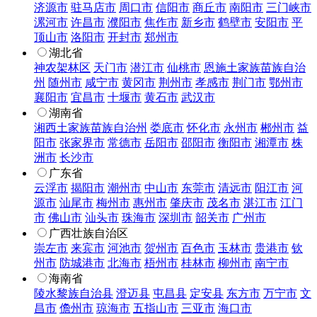
济源市
驻马店市
周口市
信阳市
商丘市
南阳市
三门峡市
漯河市
许昌市
濮阳市
焦作市
新乡市
鹤壁市
安阳市
平
顶山市
洛阳市
开封市
郑州市
湖北省
神农架林区
天门市
潜江市
仙桃市
恩施土家族苗族自治
州
随州市
咸宁市
黄冈市
荆州市
孝感市
荆门市
鄂州市
襄阳市
宜昌市
十堰市
黄石市
武汉市
湖南省
湘西土家族苗族自治州
娄底市
怀化市
永州市
郴州市
益
阳市
张家界市
常德市
岳阳市
邵阳市
衡阳市
湘潭市
株
洲市
长沙市
广东省
云浮市
揭阳市
潮州市
中山市
东莞市
清远市
阳江市
河
源市
汕尾市
梅州市
惠州市
肇庆市
茂名市
湛江市
江门
市
佛山市
汕头市
珠海市
深圳市
韶关市
广州市
广西壮族自治区
崇左市
来宾市
河池市
贺州市
百色市
玉林市
贵港市
钦
州市
防城港市
北海市
梧州市
桂林市
柳州市
南宁市
海南省
陵水黎族自治县
澄迈县
屯昌县
定安县
东方市
万宁市
文
昌市
儋州市
琼海市
五指山市
三亚市
海口市