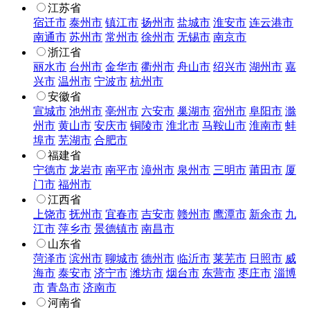
江苏省
宿迁市
泰州市
镇江市
扬州市
盐城市
淮安市
连云港市
南通市
苏州市
常州市
徐州市
无锡市
南京市
浙江省
丽水市
台州市
金华市
衢州市
舟山市
绍兴市
湖州市
嘉
兴市
温州市
宁波市
杭州市
安徽省
宣城市
池州市
亳州市
六安市
巢湖市
宿州市
阜阳市
滁
州市
黄山市
安庆市
铜陵市
淮北市
马鞍山市
淮南市
蚌
埠市
芜湖市
合肥市
福建省
宁德市
龙岩市
南平市
漳州市
泉州市
三明市
莆田市
厦
门市
福州市
江西省
上饶市
抚州市
宜春市
吉安市
赣州市
鹰潭市
新余市
九
江市
萍乡市
景德镇市
南昌市
山东省
菏泽市
滨州市
聊城市
德州市
临沂市
莱芜市
日照市
威
海市
泰安市
济宁市
潍坊市
烟台市
东营市
枣庄市
淄博
市
青岛市
济南市
河南省