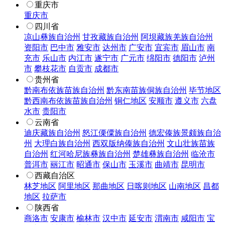
重庆市
重庆市
四川省
凉山彝族自治州
甘孜藏族自治州
阿坝藏族羌族自治州
资阳市
巴中市
雅安市
达州市
广安市
宜宾市
眉山市
南
充市
乐山市
内江市
遂宁市
广元市
绵阳市
德阳市
泸州
市
攀枝花市
自贡市
成都市
贵州省
黔南布依族苗族自治州
黔东南苗族侗族自治州
毕节地区
黔西南布依族苗族自治州
铜仁地区
安顺市
遵义市
六盘
水市
贵阳市
云南省
迪庆藏族自治州
怒江傈僳族自治州
德宏傣族景颇族自治
州
大理白族自治州
西双版纳傣族自治州
文山壮族苗族
自治州
红河哈尼族彝族自治州
楚雄彝族自治州
临沧市
普洱市
丽江市
昭通市
保山市
玉溪市
曲靖市
昆明市
西藏自治区
林芝地区
阿里地区
那曲地区
日喀则地区
山南地区
昌都
地区
拉萨市
陕西省
商洛市
安康市
榆林市
汉中市
延安市
渭南市
咸阳市
宝