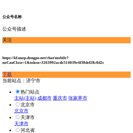
公众号名称
公众号描述
关注
https://kf.uuzp.dongpo.net/chat/mobile?
noCanClose=1&token=3263992acde514039e4f38def28c0d2c
下载
当前站点：济宁市
热门站点
主站(主站)
成都市
重庆市
张家界市
北京市
北京市
天津市
天津市
河北省