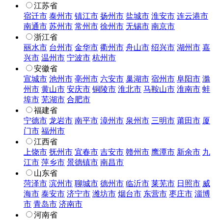
江苏省
宿迁市
泰州市
镇江市
扬州市
盐城市
淮安市
连云港市
南通市
苏州市
常州市
徐州市
无锡市
南京市
浙江省
丽水市
台州市
金华市
衢州市
舟山市
绍兴市
湖州市
嘉
兴市
温州市
宁波市
杭州市
安徽省
宣城市
池州市
亳州市
六安市
巢湖市
宿州市
阜阳市
滁
州市
黄山市
安庆市
铜陵市
淮北市
马鞍山市
淮南市
蚌
埠市
芜湖市
合肥市
福建省
宁德市
龙岩市
南平市
漳州市
泉州市
三明市
莆田市
厦
门市
福州市
江西省
上饶市
抚州市
宜春市
吉安市
赣州市
鹰潭市
新余市
九
江市
萍乡市
景德镇市
南昌市
山东省
菏泽市
滨州市
聊城市
德州市
临沂市
莱芜市
日照市
威
海市
泰安市
济宁市
潍坊市
烟台市
东营市
枣庄市
淄博
市
青岛市
济南市
河南省