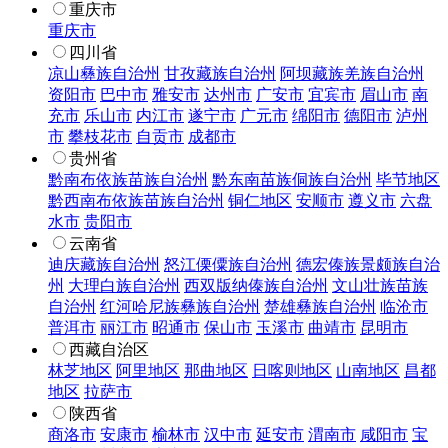
重庆市
重庆市
四川省
凉山彝族自治州
甘孜藏族自治州
阿坝藏族羌族自治州
资阳市
巴中市
雅安市
达州市
广安市
宜宾市
眉山市
南
充市
乐山市
内江市
遂宁市
广元市
绵阳市
德阳市
泸州
市
攀枝花市
自贡市
成都市
贵州省
黔南布依族苗族自治州
黔东南苗族侗族自治州
毕节地区
黔西南布依族苗族自治州
铜仁地区
安顺市
遵义市
六盘
水市
贵阳市
云南省
迪庆藏族自治州
怒江傈僳族自治州
德宏傣族景颇族自治
州
大理白族自治州
西双版纳傣族自治州
文山壮族苗族
自治州
红河哈尼族彝族自治州
楚雄彝族自治州
临沧市
普洱市
丽江市
昭通市
保山市
玉溪市
曲靖市
昆明市
西藏自治区
林芝地区
阿里地区
那曲地区
日喀则地区
山南地区
昌都
地区
拉萨市
陕西省
商洛市
安康市
榆林市
汉中市
延安市
渭南市
咸阳市
宝