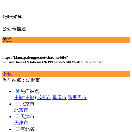
公众号名称
公众号描述
关注
https://kf.uuzp.dongpo.net/chat/mobile?
noCanClose=1&token=3263992acde514039e4f38def28c0d2c
下载
当前站点：辽源市
热门站点
主站(主站)
成都市
重庆市
张家界市
北京市
北京市
天津市
天津市
河北省