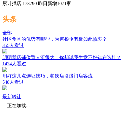
累计找店
178790
昨日新增
1071
家
头条
全部
社区食堂的优势有哪些，为何餐企老板如此热衷？
355人看过
明明我店铺位置人流很大，你却说我生意不好错在选址？
1474人看过
用好这几点选址技巧，餐饮店引爆门店客流！
548人看过
最新转让
正在加载...