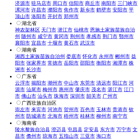
济源市
驻马店市
周口市
信阳市
商丘市
南阳市
三门峡市
漯河市
许昌市
濮阳市
焦作市
新乡市
鹤壁市
安阳市
平
顶山市
洛阳市
开封市
郑州市
湖北省
神农架林区
天门市
潜江市
仙桃市
恩施土家族苗族自治
州
随州市
咸宁市
黄冈市
荆州市
孝感市
荆门市
鄂州市
襄阳市
宜昌市
十堰市
黄石市
武汉市
湖南省
湘西土家族苗族自治州
娄底市
怀化市
永州市
郴州市
益
阳市
张家界市
常德市
岳阳市
邵阳市
衡阳市
湘潭市
株
洲市
长沙市
广东省
云浮市
揭阳市
潮州市
中山市
东莞市
清远市
阳江市
河
源市
汕尾市
梅州市
惠州市
肇庆市
茂名市
湛江市
江门
市
佛山市
汕头市
珠海市
深圳市
韶关市
广州市
广西壮族自治区
崇左市
来宾市
河池市
贺州市
百色市
玉林市
贵港市
钦
州市
防城港市
北海市
梧州市
桂林市
柳州市
南宁市
海南省
陵水黎族自治县
澄迈县
屯昌县
定安县
东方市
万宁市
文
昌市
儋州市
琼海市
五指山市
三亚市
海口市