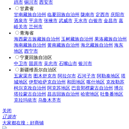
鸡市
铜川市
西安市
甘肃省
甘南藏族自治州
临夏回族自治州
陇南市
定西市
庆阳市
酒泉市
平凉市
张掖市
武威市
天水市
白银市
金昌市
嘉
峪关市
兰州市
青海省
海西蒙古族藏族自治州
玉树藏族自治州
果洛藏族自治州
海南藏族自治州
黄南藏族自治州
海北藏族自治州
海东
地区
西宁市
宁夏回族自治区
中卫市
固原市
吴忠市
石嘴山市
银川市
新疆维吾尔自治区
五家渠市
图木舒克市
阿拉尔市
石河子市
阿勒泰地区
塔
城地区
伊犁哈萨克自治州
和田地区
喀什地区
克孜勒苏
柯尔克孜自治州
阿克苏地区
巴音郭楞蒙古自治州
博尔
塔拉蒙古自治州
昌吉回族自治州
哈密地区
吐鲁番地区
克拉玛依市
乌鲁木齐市
关闭
辽源市
大家都在搜：好商铺