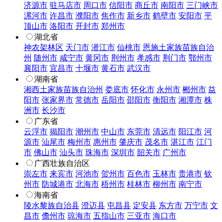
济源市
驻马店市
周口市
信阳市
商丘市
南阳市
三门峡市
漯河市
许昌市
濮阳市
焦作市
新乡市
鹤壁市
安阳市
平
顶山市
洛阳市
开封市
郑州市
湖北省
神农架林区
天门市
潜江市
仙桃市
恩施土家族苗族自治
州
随州市
咸宁市
黄冈市
荆州市
孝感市
荆门市
鄂州市
襄阳市
宜昌市
十堰市
黄石市
武汉市
湖南省
湘西土家族苗族自治州
娄底市
怀化市
永州市
郴州市
益
阳市
张家界市
常德市
岳阳市
邵阳市
衡阳市
湘潭市
株
洲市
长沙市
广东省
云浮市
揭阳市
潮州市
中山市
东莞市
清远市
阳江市
河
源市
汕尾市
梅州市
惠州市
肇庆市
茂名市
湛江市
江门
市
佛山市
汕头市
珠海市
深圳市
韶关市
广州市
广西壮族自治区
崇左市
来宾市
河池市
贺州市
百色市
玉林市
贵港市
钦
州市
防城港市
北海市
梧州市
桂林市
柳州市
南宁市
海南省
陵水黎族自治县
澄迈县
屯昌县
定安县
东方市
万宁市
文
昌市
儋州市
琼海市
五指山市
三亚市
海口市