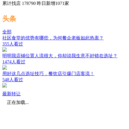
累计找店
178790
昨日新增
1071
家
头条
全部
社区食堂的优势有哪些，为何餐企老板如此热衷？
355人看过
明明我店铺位置人流很大，你却说我生意不好错在选址？
1474人看过
用好这几点选址技巧，餐饮店引爆门店客流！
548人看过
最新转让
正在加载...