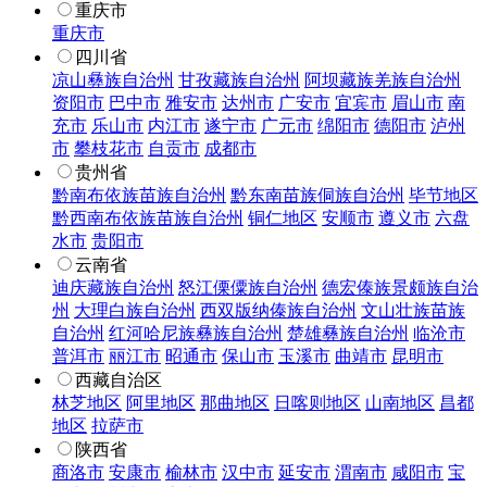
重庆市
重庆市
四川省
凉山彝族自治州
甘孜藏族自治州
阿坝藏族羌族自治州
资阳市
巴中市
雅安市
达州市
广安市
宜宾市
眉山市
南
充市
乐山市
内江市
遂宁市
广元市
绵阳市
德阳市
泸州
市
攀枝花市
自贡市
成都市
贵州省
黔南布依族苗族自治州
黔东南苗族侗族自治州
毕节地区
黔西南布依族苗族自治州
铜仁地区
安顺市
遵义市
六盘
水市
贵阳市
云南省
迪庆藏族自治州
怒江傈僳族自治州
德宏傣族景颇族自治
州
大理白族自治州
西双版纳傣族自治州
文山壮族苗族
自治州
红河哈尼族彝族自治州
楚雄彝族自治州
临沧市
普洱市
丽江市
昭通市
保山市
玉溪市
曲靖市
昆明市
西藏自治区
林芝地区
阿里地区
那曲地区
日喀则地区
山南地区
昌都
地区
拉萨市
陕西省
商洛市
安康市
榆林市
汉中市
延安市
渭南市
咸阳市
宝