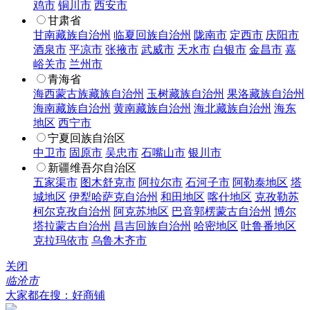
鸡市
铜川市
西安市
甘肃省
甘南藏族自治州
临夏回族自治州
陇南市
定西市
庆阳市
酒泉市
平凉市
张掖市
武威市
天水市
白银市
金昌市
嘉
峪关市
兰州市
青海省
海西蒙古族藏族自治州
玉树藏族自治州
果洛藏族自治州
海南藏族自治州
黄南藏族自治州
海北藏族自治州
海东
地区
西宁市
宁夏回族自治区
中卫市
固原市
吴忠市
石嘴山市
银川市
新疆维吾尔自治区
五家渠市
图木舒克市
阿拉尔市
石河子市
阿勒泰地区
塔
城地区
伊犁哈萨克自治州
和田地区
喀什地区
克孜勒苏
柯尔克孜自治州
阿克苏地区
巴音郭楞蒙古自治州
博尔
塔拉蒙古自治州
昌吉回族自治州
哈密地区
吐鲁番地区
克拉玛依市
乌鲁木齐市
关闭
临沧市
大家都在搜：好商铺