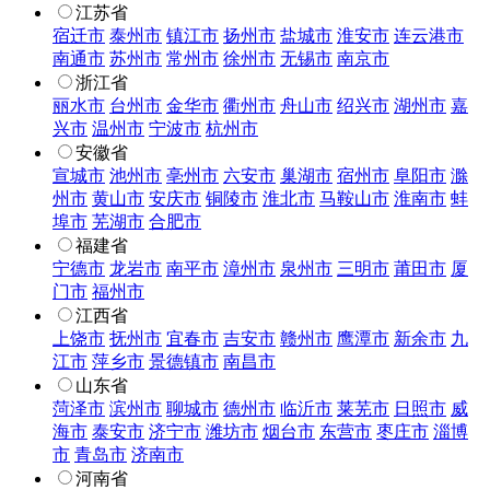
江苏省
宿迁市
泰州市
镇江市
扬州市
盐城市
淮安市
连云港市
南通市
苏州市
常州市
徐州市
无锡市
南京市
浙江省
丽水市
台州市
金华市
衢州市
舟山市
绍兴市
湖州市
嘉
兴市
温州市
宁波市
杭州市
安徽省
宣城市
池州市
亳州市
六安市
巢湖市
宿州市
阜阳市
滁
州市
黄山市
安庆市
铜陵市
淮北市
马鞍山市
淮南市
蚌
埠市
芜湖市
合肥市
福建省
宁德市
龙岩市
南平市
漳州市
泉州市
三明市
莆田市
厦
门市
福州市
江西省
上饶市
抚州市
宜春市
吉安市
赣州市
鹰潭市
新余市
九
江市
萍乡市
景德镇市
南昌市
山东省
菏泽市
滨州市
聊城市
德州市
临沂市
莱芜市
日照市
威
海市
泰安市
济宁市
潍坊市
烟台市
东营市
枣庄市
淄博
市
青岛市
济南市
河南省