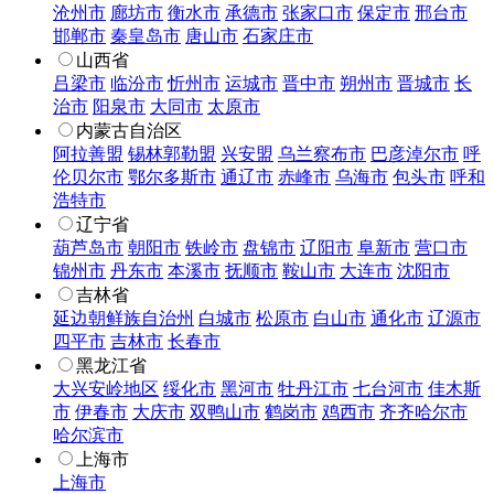
沧州市
廊坊市
衡水市
承德市
张家口市
保定市
邢台市
邯郸市
秦皇岛市
唐山市
石家庄市
山西省
吕梁市
临汾市
忻州市
运城市
晋中市
朔州市
晋城市
长
治市
阳泉市
大同市
太原市
内蒙古自治区
阿拉善盟
锡林郭勒盟
兴安盟
乌兰察布市
巴彦淖尔市
呼
伦贝尔市
鄂尔多斯市
通辽市
赤峰市
乌海市
包头市
呼和
浩特市
辽宁省
葫芦岛市
朝阳市
铁岭市
盘锦市
辽阳市
阜新市
营口市
锦州市
丹东市
本溪市
抚顺市
鞍山市
大连市
沈阳市
吉林省
延边朝鲜族自治州
白城市
松原市
白山市
通化市
辽源市
四平市
吉林市
长春市
黑龙江省
大兴安岭地区
绥化市
黑河市
牡丹江市
七台河市
佳木斯
市
伊春市
大庆市
双鸭山市
鹤岗市
鸡西市
齐齐哈尔市
哈尔滨市
上海市
上海市