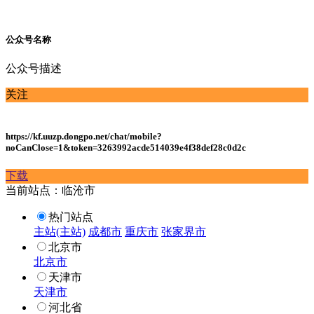
公众号名称
公众号描述
关注
https://kf.uuzp.dongpo.net/chat/mobile?
noCanClose=1&token=3263992acde514039e4f38def28c0d2c
下载
当前站点：临沧市
热门站点
主站(主站)
成都市
重庆市
张家界市
北京市
北京市
天津市
天津市
河北省