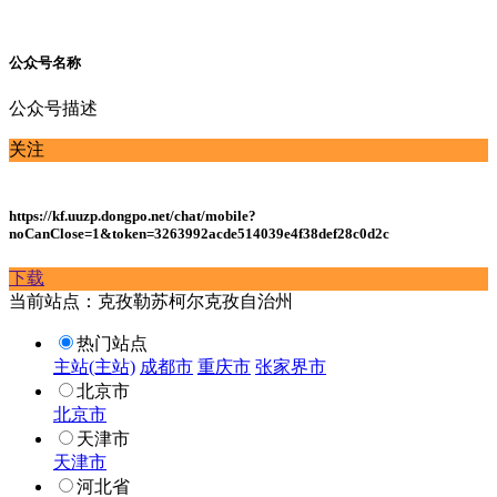
公众号名称
公众号描述
关注
https://kf.uuzp.dongpo.net/chat/mobile?
noCanClose=1&token=3263992acde514039e4f38def28c0d2c
下载
当前站点：克孜勒苏柯尔克孜自治州
热门站点
主站(主站)
成都市
重庆市
张家界市
北京市
北京市
天津市
天津市
河北省