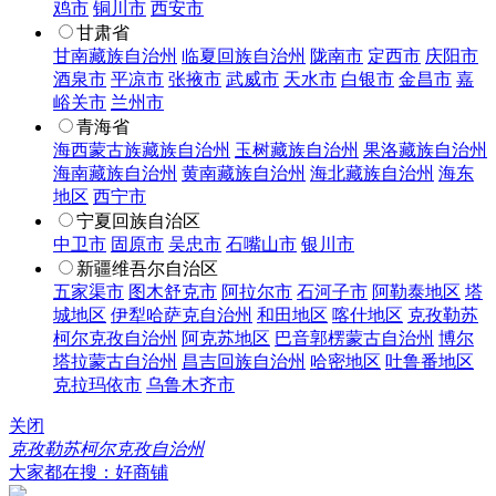
鸡市
铜川市
西安市
甘肃省
甘南藏族自治州
临夏回族自治州
陇南市
定西市
庆阳市
酒泉市
平凉市
张掖市
武威市
天水市
白银市
金昌市
嘉
峪关市
兰州市
青海省
海西蒙古族藏族自治州
玉树藏族自治州
果洛藏族自治州
海南藏族自治州
黄南藏族自治州
海北藏族自治州
海东
地区
西宁市
宁夏回族自治区
中卫市
固原市
吴忠市
石嘴山市
银川市
新疆维吾尔自治区
五家渠市
图木舒克市
阿拉尔市
石河子市
阿勒泰地区
塔
城地区
伊犁哈萨克自治州
和田地区
喀什地区
克孜勒苏
柯尔克孜自治州
阿克苏地区
巴音郭楞蒙古自治州
博尔
塔拉蒙古自治州
昌吉回族自治州
哈密地区
吐鲁番地区
克拉玛依市
乌鲁木齐市
关闭
克孜勒苏柯尔克孜自治州
大家都在搜：好商铺