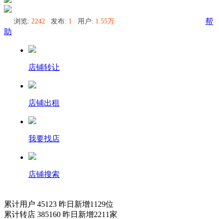
浏览:
2242
发布:
1
用户:
1.55万
帮
助
店铺转让
店铺出租
我要找店
店铺搜索
累计用户
45123
昨日新增
1129
位
累计转店
385160
昨日新增
2211
家