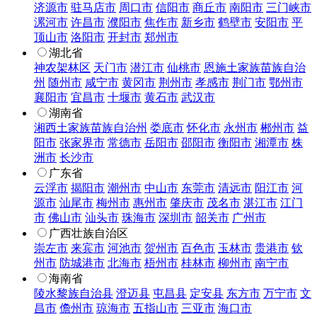
济源市
驻马店市
周口市
信阳市
商丘市
南阳市
三门峡市
漯河市
许昌市
濮阳市
焦作市
新乡市
鹤壁市
安阳市
平
顶山市
洛阳市
开封市
郑州市
湖北省
神农架林区
天门市
潜江市
仙桃市
恩施土家族苗族自治
州
随州市
咸宁市
黄冈市
荆州市
孝感市
荆门市
鄂州市
襄阳市
宜昌市
十堰市
黄石市
武汉市
湖南省
湘西土家族苗族自治州
娄底市
怀化市
永州市
郴州市
益
阳市
张家界市
常德市
岳阳市
邵阳市
衡阳市
湘潭市
株
洲市
长沙市
广东省
云浮市
揭阳市
潮州市
中山市
东莞市
清远市
阳江市
河
源市
汕尾市
梅州市
惠州市
肇庆市
茂名市
湛江市
江门
市
佛山市
汕头市
珠海市
深圳市
韶关市
广州市
广西壮族自治区
崇左市
来宾市
河池市
贺州市
百色市
玉林市
贵港市
钦
州市
防城港市
北海市
梧州市
桂林市
柳州市
南宁市
海南省
陵水黎族自治县
澄迈县
屯昌县
定安县
东方市
万宁市
文
昌市
儋州市
琼海市
五指山市
三亚市
海口市