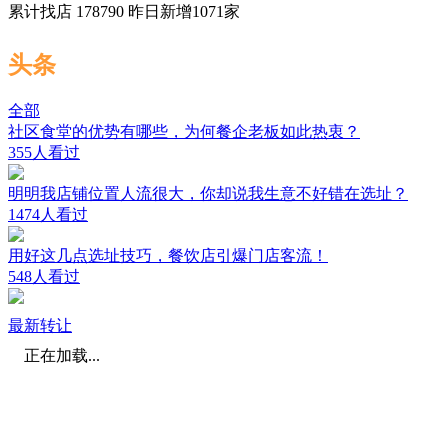
累计找店
178790
昨日新增
1071
家
头条
全部
社区食堂的优势有哪些，为何餐企老板如此热衷？
355人看过
明明我店铺位置人流很大，你却说我生意不好错在选址？
1474人看过
用好这几点选址技巧，餐饮店引爆门店客流！
548人看过
最新转让
正在加载...