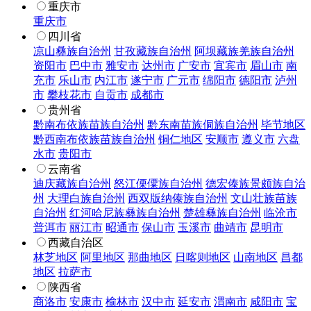
重庆市
重庆市
四川省
凉山彝族自治州
甘孜藏族自治州
阿坝藏族羌族自治州
资阳市
巴中市
雅安市
达州市
广安市
宜宾市
眉山市
南
充市
乐山市
内江市
遂宁市
广元市
绵阳市
德阳市
泸州
市
攀枝花市
自贡市
成都市
贵州省
黔南布依族苗族自治州
黔东南苗族侗族自治州
毕节地区
黔西南布依族苗族自治州
铜仁地区
安顺市
遵义市
六盘
水市
贵阳市
云南省
迪庆藏族自治州
怒江傈僳族自治州
德宏傣族景颇族自治
州
大理白族自治州
西双版纳傣族自治州
文山壮族苗族
自治州
红河哈尼族彝族自治州
楚雄彝族自治州
临沧市
普洱市
丽江市
昭通市
保山市
玉溪市
曲靖市
昆明市
西藏自治区
林芝地区
阿里地区
那曲地区
日喀则地区
山南地区
昌都
地区
拉萨市
陕西省
商洛市
安康市
榆林市
汉中市
延安市
渭南市
咸阳市
宝