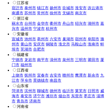
江苏省
宿迁市
泰州市
镇江市
扬州市
盐城市
淮安市
连云港市
南通市
苏州市
常州市
徐州市
无锡市
南京市
浙江省
丽水市
台州市
金华市
衢州市
舟山市
绍兴市
湖州市
嘉
兴市
温州市
宁波市
杭州市
安徽省
宣城市
池州市
亳州市
六安市
巢湖市
宿州市
阜阳市
滁
州市
黄山市
安庆市
铜陵市
淮北市
马鞍山市
淮南市
蚌
埠市
芜湖市
合肥市
福建省
宁德市
龙岩市
南平市
漳州市
泉州市
三明市
莆田市
厦
门市
福州市
江西省
上饶市
抚州市
宜春市
吉安市
赣州市
鹰潭市
新余市
九
江市
萍乡市
景德镇市
南昌市
山东省
菏泽市
滨州市
聊城市
德州市
临沂市
莱芜市
日照市
威
海市
泰安市
济宁市
潍坊市
烟台市
东营市
枣庄市
淄博
市
青岛市
济南市
河南省