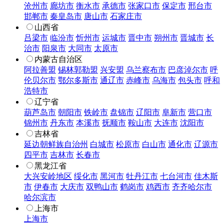
沧州市
廊坊市
衡水市
承德市
张家口市
保定市
邢台市
邯郸市
秦皇岛市
唐山市
石家庄市
山西省
吕梁市
临汾市
忻州市
运城市
晋中市
朔州市
晋城市
长
治市
阳泉市
大同市
太原市
内蒙古自治区
阿拉善盟
锡林郭勒盟
兴安盟
乌兰察布市
巴彦淖尔市
呼
伦贝尔市
鄂尔多斯市
通辽市
赤峰市
乌海市
包头市
呼和
浩特市
辽宁省
葫芦岛市
朝阳市
铁岭市
盘锦市
辽阳市
阜新市
营口市
锦州市
丹东市
本溪市
抚顺市
鞍山市
大连市
沈阳市
吉林省
延边朝鲜族自治州
白城市
松原市
白山市
通化市
辽源市
四平市
吉林市
长春市
黑龙江省
大兴安岭地区
绥化市
黑河市
牡丹江市
七台河市
佳木斯
市
伊春市
大庆市
双鸭山市
鹤岗市
鸡西市
齐齐哈尔市
哈尔滨市
上海市
上海市