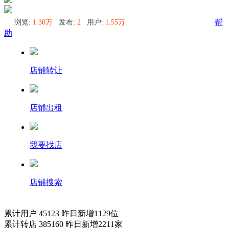
浏览:
1.30万
发布:
2
用户:
1.55万
帮
助
店铺转让
店铺出租
我要找店
店铺搜索
累计用户
45123
昨日新增
1129
位
累计转店
385160
昨日新增
2211
家