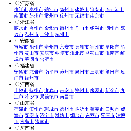
江苏省
宿迁市
泰州市
镇江市
扬州市
盐城市
淮安市
连云港市
南通市
苏州市
常州市
徐州市
无锡市
南京市
浙江省
丽水市
台州市
金华市
衢州市
舟山市
绍兴市
湖州市
嘉
兴市
温州市
宁波市
杭州市
安徽省
宣城市
池州市
亳州市
六安市
巢湖市
宿州市
阜阳市
滁
州市
黄山市
安庆市
铜陵市
淮北市
马鞍山市
淮南市
蚌
埠市
芜湖市
合肥市
福建省
宁德市
龙岩市
南平市
漳州市
泉州市
三明市
莆田市
厦
门市
福州市
江西省
上饶市
抚州市
宜春市
吉安市
赣州市
鹰潭市
新余市
九
江市
萍乡市
景德镇市
南昌市
山东省
菏泽市
滨州市
聊城市
德州市
临沂市
莱芜市
日照市
威
海市
泰安市
济宁市
潍坊市
烟台市
东营市
枣庄市
淄博
市
青岛市
济南市
河南省