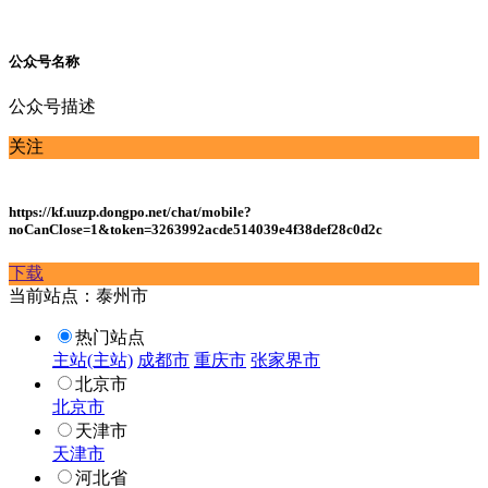
公众号名称
公众号描述
关注
https://kf.uuzp.dongpo.net/chat/mobile?
noCanClose=1&token=3263992acde514039e4f38def28c0d2c
下载
当前站点：泰州市
热门站点
主站(主站)
成都市
重庆市
张家界市
北京市
北京市
天津市
天津市
河北省