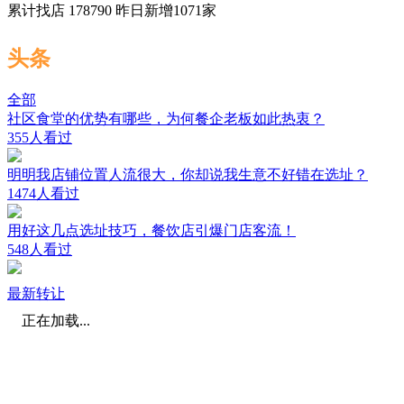
累计找店
178790
昨日新增
1071
家
头条
全部
社区食堂的优势有哪些，为何餐企老板如此热衷？
355人看过
明明我店铺位置人流很大，你却说我生意不好错在选址？
1474人看过
用好这几点选址技巧，餐饮店引爆门店客流！
548人看过
最新转让
正在加载...