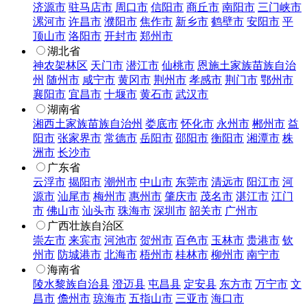
济源市
驻马店市
周口市
信阳市
商丘市
南阳市
三门峡市
漯河市
许昌市
濮阳市
焦作市
新乡市
鹤壁市
安阳市
平
顶山市
洛阳市
开封市
郑州市
湖北省
神农架林区
天门市
潜江市
仙桃市
恩施土家族苗族自治
州
随州市
咸宁市
黄冈市
荆州市
孝感市
荆门市
鄂州市
襄阳市
宜昌市
十堰市
黄石市
武汉市
湖南省
湘西土家族苗族自治州
娄底市
怀化市
永州市
郴州市
益
阳市
张家界市
常德市
岳阳市
邵阳市
衡阳市
湘潭市
株
洲市
长沙市
广东省
云浮市
揭阳市
潮州市
中山市
东莞市
清远市
阳江市
河
源市
汕尾市
梅州市
惠州市
肇庆市
茂名市
湛江市
江门
市
佛山市
汕头市
珠海市
深圳市
韶关市
广州市
广西壮族自治区
崇左市
来宾市
河池市
贺州市
百色市
玉林市
贵港市
钦
州市
防城港市
北海市
梧州市
桂林市
柳州市
南宁市
海南省
陵水黎族自治县
澄迈县
屯昌县
定安县
东方市
万宁市
文
昌市
儋州市
琼海市
五指山市
三亚市
海口市