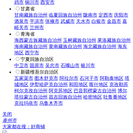
鸡市
铜川市
西安市
甘肃省
甘南藏族自治州
临夏回族自治州
陇南市
定西市
庆阳市
酒泉市
平凉市
张掖市
武威市
天水市
白银市
金昌市
嘉
峪关市
兰州市
青海省
海西蒙古族藏族自治州
玉树藏族自治州
果洛藏族自治州
海南藏族自治州
黄南藏族自治州
海北藏族自治州
海东
地区
西宁市
宁夏回族自治区
中卫市
固原市
吴忠市
石嘴山市
银川市
新疆维吾尔自治区
五家渠市
图木舒克市
阿拉尔市
石河子市
阿勒泰地区
塔
城地区
伊犁哈萨克自治州
和田地区
喀什地区
克孜勒苏
柯尔克孜自治州
阿克苏地区
巴音郭楞蒙古自治州
博尔
塔拉蒙古自治州
昌吉回族自治州
哈密地区
吐鲁番地区
克拉玛依市
乌鲁木齐市
关闭
泰州市
大家都在搜：好商铺