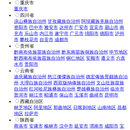
重庆市
重庆市
四川省
凉山彝族自治州
甘孜藏族自治州
阿坝藏族羌族自治州
资阳市
巴中市
雅安市
达州市
广安市
宜宾市
眉山市
南
充市
乐山市
内江市
遂宁市
广元市
绵阳市
德阳市
泸州
市
攀枝花市
自贡市
成都市
贵州省
黔南布依族苗族自治州
黔东南苗族侗族自治州
毕节地区
黔西南布依族苗族自治州
铜仁地区
安顺市
遵义市
六盘
水市
贵阳市
云南省
迪庆藏族自治州
怒江傈僳族自治州
德宏傣族景颇族自治
州
大理白族自治州
西双版纳傣族自治州
文山壮族苗族
自治州
红河哈尼族彝族自治州
楚雄彝族自治州
临沧市
普洱市
丽江市
昭通市
保山市
玉溪市
曲靖市
昆明市
西藏自治区
林芝地区
阿里地区
那曲地区
日喀则地区
山南地区
昌都
地区
拉萨市
陕西省
商洛市
安康市
榆林市
汉中市
延安市
渭南市
咸阳市
宝