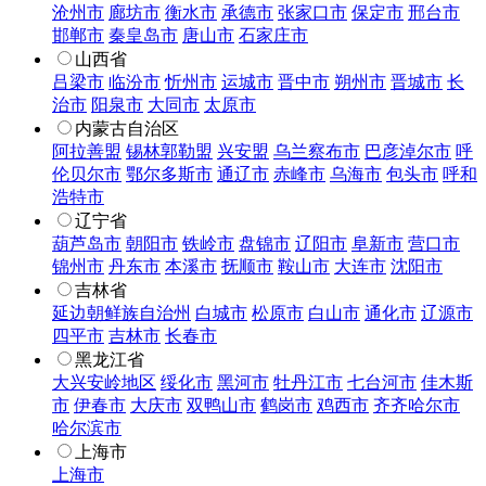
沧州市
廊坊市
衡水市
承德市
张家口市
保定市
邢台市
邯郸市
秦皇岛市
唐山市
石家庄市
山西省
吕梁市
临汾市
忻州市
运城市
晋中市
朔州市
晋城市
长
治市
阳泉市
大同市
太原市
内蒙古自治区
阿拉善盟
锡林郭勒盟
兴安盟
乌兰察布市
巴彦淖尔市
呼
伦贝尔市
鄂尔多斯市
通辽市
赤峰市
乌海市
包头市
呼和
浩特市
辽宁省
葫芦岛市
朝阳市
铁岭市
盘锦市
辽阳市
阜新市
营口市
锦州市
丹东市
本溪市
抚顺市
鞍山市
大连市
沈阳市
吉林省
延边朝鲜族自治州
白城市
松原市
白山市
通化市
辽源市
四平市
吉林市
长春市
黑龙江省
大兴安岭地区
绥化市
黑河市
牡丹江市
七台河市
佳木斯
市
伊春市
大庆市
双鸭山市
鹤岗市
鸡西市
齐齐哈尔市
哈尔滨市
上海市
上海市