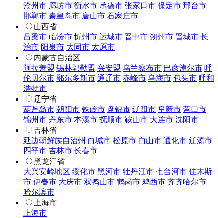
沧州市
廊坊市
衡水市
承德市
张家口市
保定市
邢台市
邯郸市
秦皇岛市
唐山市
石家庄市
山西省
吕梁市
临汾市
忻州市
运城市
晋中市
朔州市
晋城市
长
治市
阳泉市
大同市
太原市
内蒙古自治区
阿拉善盟
锡林郭勒盟
兴安盟
乌兰察布市
巴彦淖尔市
呼
伦贝尔市
鄂尔多斯市
通辽市
赤峰市
乌海市
包头市
呼和
浩特市
辽宁省
葫芦岛市
朝阳市
铁岭市
盘锦市
辽阳市
阜新市
营口市
锦州市
丹东市
本溪市
抚顺市
鞍山市
大连市
沈阳市
吉林省
延边朝鲜族自治州
白城市
松原市
白山市
通化市
辽源市
四平市
吉林市
长春市
黑龙江省
大兴安岭地区
绥化市
黑河市
牡丹江市
七台河市
佳木斯
市
伊春市
大庆市
双鸭山市
鹤岗市
鸡西市
齐齐哈尔市
哈尔滨市
上海市
上海市