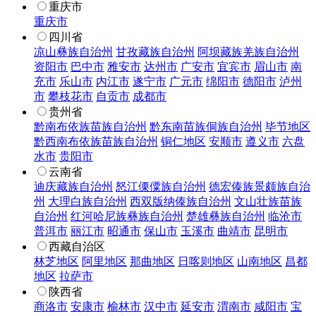
重庆市
重庆市
四川省
凉山彝族自治州
甘孜藏族自治州
阿坝藏族羌族自治州
资阳市
巴中市
雅安市
达州市
广安市
宜宾市
眉山市
南
充市
乐山市
内江市
遂宁市
广元市
绵阳市
德阳市
泸州
市
攀枝花市
自贡市
成都市
贵州省
黔南布依族苗族自治州
黔东南苗族侗族自治州
毕节地区
黔西南布依族苗族自治州
铜仁地区
安顺市
遵义市
六盘
水市
贵阳市
云南省
迪庆藏族自治州
怒江傈僳族自治州
德宏傣族景颇族自治
州
大理白族自治州
西双版纳傣族自治州
文山壮族苗族
自治州
红河哈尼族彝族自治州
楚雄彝族自治州
临沧市
普洱市
丽江市
昭通市
保山市
玉溪市
曲靖市
昆明市
西藏自治区
林芝地区
阿里地区
那曲地区
日喀则地区
山南地区
昌都
地区
拉萨市
陕西省
商洛市
安康市
榆林市
汉中市
延安市
渭南市
咸阳市
宝