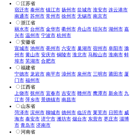
江苏省
宿迁市
泰州市
镇江市
扬州市
盐城市
淮安市
连云港市
南通市
苏州市
常州市
徐州市
无锡市
南京市
浙江省
丽水市
台州市
金华市
衢州市
舟山市
绍兴市
湖州市
嘉
兴市
温州市
宁波市
杭州市
安徽省
宣城市
池州市
亳州市
六安市
巢湖市
宿州市
阜阳市
滁
州市
黄山市
安庆市
铜陵市
淮北市
马鞍山市
淮南市
蚌
埠市
芜湖市
合肥市
福建省
宁德市
龙岩市
南平市
漳州市
泉州市
三明市
莆田市
厦
门市
福州市
江西省
上饶市
抚州市
宜春市
吉安市
赣州市
鹰潭市
新余市
九
江市
萍乡市
景德镇市
南昌市
山东省
菏泽市
滨州市
聊城市
德州市
临沂市
莱芜市
日照市
威
海市
泰安市
济宁市
潍坊市
烟台市
东营市
枣庄市
淄博
市
青岛市
济南市
河南省