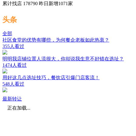
累计找店
178790
昨日新增
1071
家
头条
全部
社区食堂的优势有哪些，为何餐企老板如此热衷？
355人看过
明明我店铺位置人流很大，你却说我生意不好错在选址？
1474人看过
用好这几点选址技巧，餐饮店引爆门店客流！
548人看过
最新转让
正在加载...