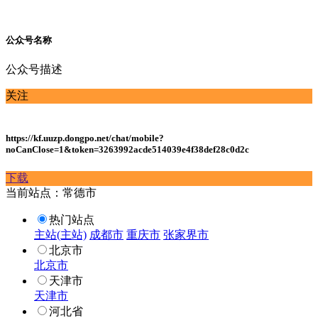
公众号名称
公众号描述
关注
https://kf.uuzp.dongpo.net/chat/mobile?
noCanClose=1&token=3263992acde514039e4f38def28c0d2c
下载
当前站点：常德市
热门站点
主站(主站)
成都市
重庆市
张家界市
北京市
北京市
天津市
天津市
河北省