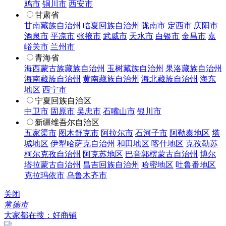
鸡市
铜川市
西安市
甘肃省
甘南藏族自治州
临夏回族自治州
陇南市
定西市
庆阳市
酒泉市
平凉市
张掖市
武威市
天水市
白银市
金昌市
嘉
峪关市
兰州市
青海省
海西蒙古族藏族自治州
玉树藏族自治州
果洛藏族自治州
海南藏族自治州
黄南藏族自治州
海北藏族自治州
海东
地区
西宁市
宁夏回族自治区
中卫市
固原市
吴忠市
石嘴山市
银川市
新疆维吾尔自治区
五家渠市
图木舒克市
阿拉尔市
石河子市
阿勒泰地区
塔
城地区
伊犁哈萨克自治州
和田地区
喀什地区
克孜勒苏
柯尔克孜自治州
阿克苏地区
巴音郭楞蒙古自治州
博尔
塔拉蒙古自治州
昌吉回族自治州
哈密地区
吐鲁番地区
克拉玛依市
乌鲁木齐市
关闭
常德市
大家都在搜：好商铺