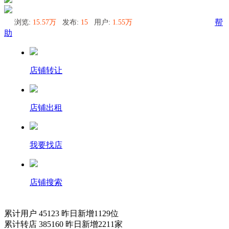
浏览:
15.57万
发布:
15
用户:
1.55万
帮
助
店铺转让
店铺出租
我要找店
店铺搜索
累计用户
45123
昨日新增
1129
位
累计转店
385160
昨日新增
2211
家