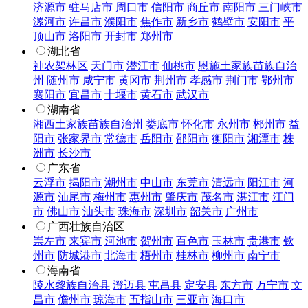
济源市
驻马店市
周口市
信阳市
商丘市
南阳市
三门峡市
漯河市
许昌市
濮阳市
焦作市
新乡市
鹤壁市
安阳市
平
顶山市
洛阳市
开封市
郑州市
湖北省
神农架林区
天门市
潜江市
仙桃市
恩施土家族苗族自治
州
随州市
咸宁市
黄冈市
荆州市
孝感市
荆门市
鄂州市
襄阳市
宜昌市
十堰市
黄石市
武汉市
湖南省
湘西土家族苗族自治州
娄底市
怀化市
永州市
郴州市
益
阳市
张家界市
常德市
岳阳市
邵阳市
衡阳市
湘潭市
株
洲市
长沙市
广东省
云浮市
揭阳市
潮州市
中山市
东莞市
清远市
阳江市
河
源市
汕尾市
梅州市
惠州市
肇庆市
茂名市
湛江市
江门
市
佛山市
汕头市
珠海市
深圳市
韶关市
广州市
广西壮族自治区
崇左市
来宾市
河池市
贺州市
百色市
玉林市
贵港市
钦
州市
防城港市
北海市
梧州市
桂林市
柳州市
南宁市
海南省
陵水黎族自治县
澄迈县
屯昌县
定安县
东方市
万宁市
文
昌市
儋州市
琼海市
五指山市
三亚市
海口市