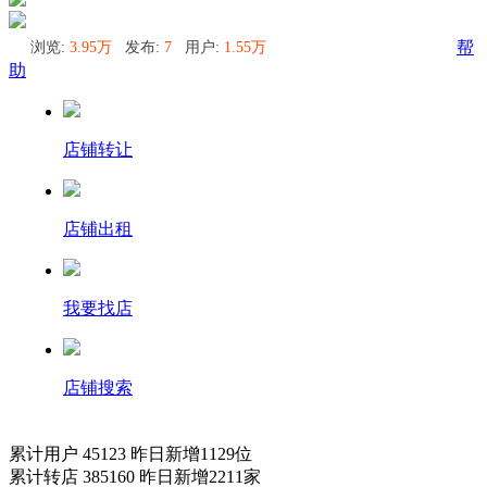
浏览:
3.95万
发布:
7
用户:
1.55万
帮
助
店铺转让
店铺出租
我要找店
店铺搜索
累计用户
45123
昨日新增
1129
位
累计转店
385160
昨日新增
2211
家