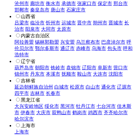
沧州市
廊坊市
衡水市
承德市
张家口市
保定市
邢台市
邯郸市
秦皇岛市
唐山市
石家庄市
山西省
吕梁市
临汾市
忻州市
运城市
晋中市
朔州市
晋城市
长
治市
阳泉市
大同市
太原市
内蒙古自治区
阿拉善盟
锡林郭勒盟
兴安盟
乌兰察布市
巴彦淖尔市
呼
伦贝尔市
鄂尔多斯市
通辽市
赤峰市
乌海市
包头市
呼和
浩特市
辽宁省
葫芦岛市
朝阳市
铁岭市
盘锦市
辽阳市
阜新市
营口市
锦州市
丹东市
本溪市
抚顺市
鞍山市
大连市
沈阳市
吉林省
延边朝鲜族自治州
白城市
松原市
白山市
通化市
辽源市
四平市
吉林市
长春市
黑龙江省
大兴安岭地区
绥化市
黑河市
牡丹江市
七台河市
佳木斯
市
伊春市
大庆市
双鸭山市
鹤岗市
鸡西市
齐齐哈尔市
哈尔滨市
上海市
上海市