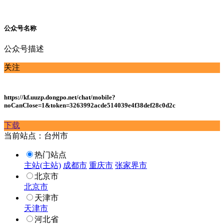
公众号名称
公众号描述
关注
https://kf.uuzp.dongpo.net/chat/mobile?
noCanClose=1&token=3263992acde514039e4f38def28c0d2c
下载
当前站点：台州市
热门站点
主站(主站)
成都市
重庆市
张家界市
北京市
北京市
天津市
天津市
河北省