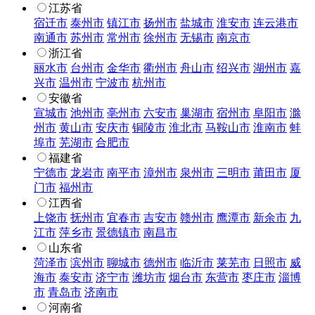
江苏省
宿迁市
泰州市
镇江市
扬州市
盐城市
淮安市
连云港市
南通市
苏州市
常州市
徐州市
无锡市
南京市
浙江省
丽水市
台州市
金华市
衢州市
舟山市
绍兴市
湖州市
嘉
兴市
温州市
宁波市
杭州市
安徽省
宣城市
池州市
亳州市
六安市
巢湖市
宿州市
阜阳市
滁
州市
黄山市
安庆市
铜陵市
淮北市
马鞍山市
淮南市
蚌
埠市
芜湖市
合肥市
福建省
宁德市
龙岩市
南平市
漳州市
泉州市
三明市
莆田市
厦
门市
福州市
江西省
上饶市
抚州市
宜春市
吉安市
赣州市
鹰潭市
新余市
九
江市
萍乡市
景德镇市
南昌市
山东省
菏泽市
滨州市
聊城市
德州市
临沂市
莱芜市
日照市
威
海市
泰安市
济宁市
潍坊市
烟台市
东营市
枣庄市
淄博
市
青岛市
济南市
河南省