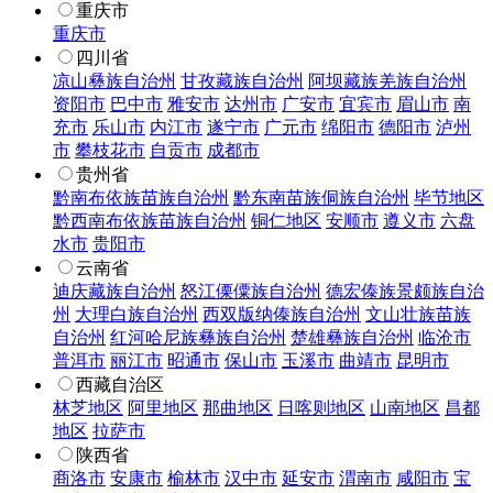
重庆市
重庆市
四川省
凉山彝族自治州
甘孜藏族自治州
阿坝藏族羌族自治州
资阳市
巴中市
雅安市
达州市
广安市
宜宾市
眉山市
南
充市
乐山市
内江市
遂宁市
广元市
绵阳市
德阳市
泸州
市
攀枝花市
自贡市
成都市
贵州省
黔南布依族苗族自治州
黔东南苗族侗族自治州
毕节地区
黔西南布依族苗族自治州
铜仁地区
安顺市
遵义市
六盘
水市
贵阳市
云南省
迪庆藏族自治州
怒江傈僳族自治州
德宏傣族景颇族自治
州
大理白族自治州
西双版纳傣族自治州
文山壮族苗族
自治州
红河哈尼族彝族自治州
楚雄彝族自治州
临沧市
普洱市
丽江市
昭通市
保山市
玉溪市
曲靖市
昆明市
西藏自治区
林芝地区
阿里地区
那曲地区
日喀则地区
山南地区
昌都
地区
拉萨市
陕西省
商洛市
安康市
榆林市
汉中市
延安市
渭南市
咸阳市
宝