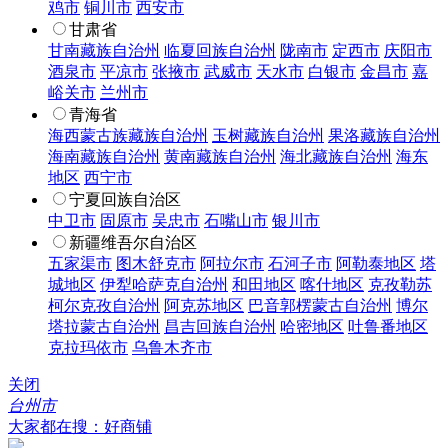
鸡市
铜川市
西安市
甘肃省
甘南藏族自治州
临夏回族自治州
陇南市
定西市
庆阳市
酒泉市
平凉市
张掖市
武威市
天水市
白银市
金昌市
嘉
峪关市
兰州市
青海省
海西蒙古族藏族自治州
玉树藏族自治州
果洛藏族自治州
海南藏族自治州
黄南藏族自治州
海北藏族自治州
海东
地区
西宁市
宁夏回族自治区
中卫市
固原市
吴忠市
石嘴山市
银川市
新疆维吾尔自治区
五家渠市
图木舒克市
阿拉尔市
石河子市
阿勒泰地区
塔
城地区
伊犁哈萨克自治州
和田地区
喀什地区
克孜勒苏
柯尔克孜自治州
阿克苏地区
巴音郭楞蒙古自治州
博尔
塔拉蒙古自治州
昌吉回族自治州
哈密地区
吐鲁番地区
克拉玛依市
乌鲁木齐市
关闭
台州市
大家都在搜：好商铺