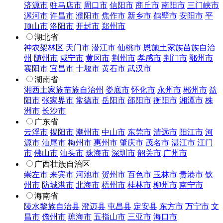
济源市
驻马店市
周口市
信阳市
商丘市
南阳市
三门峡市
漯河市
许昌市
濮阳市
焦作市
新乡市
鹤壁市
安阳市
平
顶山市
洛阳市
开封市
郑州市
湖北省
神农架林区
天门市
潜江市
仙桃市
恩施土家族苗族自治
州
随州市
咸宁市
黄冈市
荆州市
孝感市
荆门市
鄂州市
襄阳市
宜昌市
十堰市
黄石市
武汉市
湖南省
湘西土家族苗族自治州
娄底市
怀化市
永州市
郴州市
益
阳市
张家界市
常德市
岳阳市
邵阳市
衡阳市
湘潭市
株
洲市
长沙市
广东省
云浮市
揭阳市
潮州市
中山市
东莞市
清远市
阳江市
河
源市
汕尾市
梅州市
惠州市
肇庆市
茂名市
湛江市
江门
市
佛山市
汕头市
珠海市
深圳市
韶关市
广州市
广西壮族自治区
崇左市
来宾市
河池市
贺州市
百色市
玉林市
贵港市
钦
州市
防城港市
北海市
梧州市
桂林市
柳州市
南宁市
海南省
陵水黎族自治县
澄迈县
屯昌县
定安县
东方市
万宁市
文
昌市
儋州市
琼海市
五指山市
三亚市
海口市