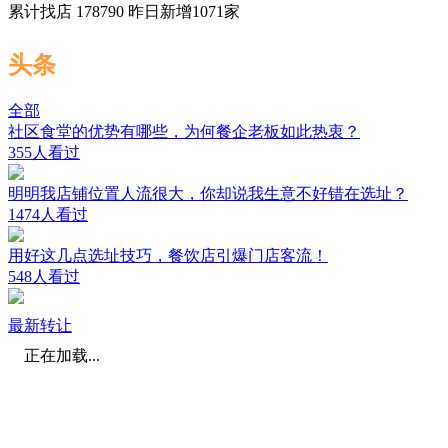
累计找店
178790
昨日新增
1071
家
头条
全部
社区食堂的优势有哪些，为何餐企老板如此热衷？
355人看过
明明我店铺位置人流很大，你却说我生意不好错在选址？
1474人看过
用好这几点选址技巧，餐饮店引爆门店客流！
548人看过
最新转让
正在加载...