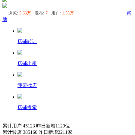
浏览:
5.63万
发布:
7
用户:
1.55万
帮
助
店铺转让
店铺出租
我要找店
店铺搜索
累计用户
45123
昨日新增
1129
位
累计转店
385160
昨日新增
2211
家