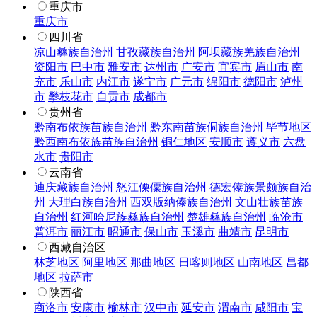
重庆市
重庆市
四川省
凉山彝族自治州
甘孜藏族自治州
阿坝藏族羌族自治州
资阳市
巴中市
雅安市
达州市
广安市
宜宾市
眉山市
南
充市
乐山市
内江市
遂宁市
广元市
绵阳市
德阳市
泸州
市
攀枝花市
自贡市
成都市
贵州省
黔南布依族苗族自治州
黔东南苗族侗族自治州
毕节地区
黔西南布依族苗族自治州
铜仁地区
安顺市
遵义市
六盘
水市
贵阳市
云南省
迪庆藏族自治州
怒江傈僳族自治州
德宏傣族景颇族自治
州
大理白族自治州
西双版纳傣族自治州
文山壮族苗族
自治州
红河哈尼族彝族自治州
楚雄彝族自治州
临沧市
普洱市
丽江市
昭通市
保山市
玉溪市
曲靖市
昆明市
西藏自治区
林芝地区
阿里地区
那曲地区
日喀则地区
山南地区
昌都
地区
拉萨市
陕西省
商洛市
安康市
榆林市
汉中市
延安市
渭南市
咸阳市
宝