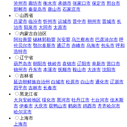
沧州市
廊坊市
衡水市
承德市
张家口市
保定市
邢台市
邯郸市
秦皇岛市
唐山市
石家庄市
山西省
吕梁市
临汾市
忻州市
运城市
晋中市
朔州市
晋城市
长
治市
阳泉市
大同市
太原市
内蒙古自治区
阿拉善盟
锡林郭勒盟
兴安盟
乌兰察布市
巴彦淖尔市
呼
伦贝尔市
鄂尔多斯市
通辽市
赤峰市
乌海市
包头市
呼和
浩特市
辽宁省
葫芦岛市
朝阳市
铁岭市
盘锦市
辽阳市
阜新市
营口市
锦州市
丹东市
本溪市
抚顺市
鞍山市
大连市
沈阳市
吉林省
延边朝鲜族自治州
白城市
松原市
白山市
通化市
辽源市
四平市
吉林市
长春市
黑龙江省
大兴安岭地区
绥化市
黑河市
牡丹江市
七台河市
佳木斯
市
伊春市
大庆市
双鸭山市
鹤岗市
鸡西市
齐齐哈尔市
哈尔滨市
上海市
上海市