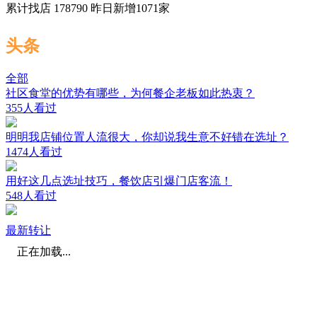
累计找店
178790
昨日新增
1071
家
头条
全部
社区食堂的优势有哪些，为何餐企老板如此热衷？
355人看过
明明我店铺位置人流很大，你却说我生意不好错在选址？
1474人看过
用好这几点选址技巧，餐饮店引爆门店客流！
548人看过
最新转让
正在加载...