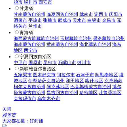
鸡市
铜川市
西安市
甘肃省
甘南藏族自治州
临夏回族自治州
陇南市
定西市
庆阳市
酒泉市
平凉市
张掖市
武威市
天水市
白银市
金昌市
嘉
峪关市
兰州市
青海省
海西蒙古族藏族自治州
玉树藏族自治州
果洛藏族自治州
海南藏族自治州
黄南藏族自治州
海北藏族自治州
海东
地区
西宁市
宁夏回族自治区
中卫市
固原市
吴忠市
石嘴山市
银川市
新疆维吾尔自治区
五家渠市
图木舒克市
阿拉尔市
石河子市
阿勒泰地区
塔
城地区
伊犁哈萨克自治州
和田地区
喀什地区
克孜勒苏
柯尔克孜自治州
阿克苏地区
巴音郭楞蒙古自治州
博尔
塔拉蒙古自治州
昌吉回族自治州
哈密地区
吐鲁番地区
克拉玛依市
乌鲁木齐市
关闭
蚌埠市
大家都在搜：好商铺