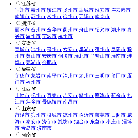
江苏省
宿迁市
泰州市
镇江市
扬州市
盐城市
淮安市
连云港市
南通市
苏州市
常州市
徐州市
无锡市
南京市
浙江省
丽水市
台州市
金华市
衢州市
舟山市
绍兴市
湖州市
嘉
兴市
温州市
宁波市
杭州市
安徽省
宣城市
池州市
亳州市
六安市
巢湖市
宿州市
阜阳市
滁
州市
黄山市
安庆市
铜陵市
淮北市
马鞍山市
淮南市
蚌
埠市
芜湖市
合肥市
福建省
宁德市
龙岩市
南平市
漳州市
泉州市
三明市
莆田市
厦
门市
福州市
江西省
上饶市
抚州市
宜春市
吉安市
赣州市
鹰潭市
新余市
九
江市
萍乡市
景德镇市
南昌市
山东省
菏泽市
滨州市
聊城市
德州市
临沂市
莱芜市
日照市
威
海市
泰安市
济宁市
潍坊市
烟台市
东营市
枣庄市
淄博
市
青岛市
济南市
河南省