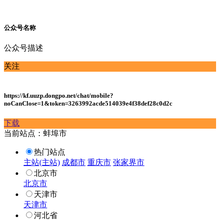
公众号名称
公众号描述
关注
https://kf.uuzp.dongpo.net/chat/mobile?
noCanClose=1&token=3263992acde514039e4f38def28c0d2c
下载
当前站点：蚌埠市
热门站点
主站(主站)
成都市
重庆市
张家界市
北京市
北京市
天津市
天津市
河北省