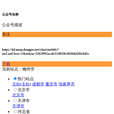
公众号名称
公众号描述
关注
https://kf.uuzp.dongpo.net/chat/mobile?
noCanClose=1&token=3263992acde514039e4f38def28c0d2c
下载
当前站点：梅州市
热门站点
主站(主站)
成都市
重庆市
张家界市
北京市
北京市
天津市
天津市
河北省