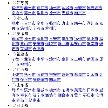
江苏省
宿迁市
泰州市
镇江市
扬州市
盐城市
淮安市
连云港市
南通市
苏州市
常州市
徐州市
无锡市
南京市
浙江省
丽水市
台州市
金华市
衢州市
舟山市
绍兴市
湖州市
嘉
兴市
温州市
宁波市
杭州市
安徽省
宣城市
池州市
亳州市
六安市
巢湖市
宿州市
阜阳市
滁
州市
黄山市
安庆市
铜陵市
淮北市
马鞍山市
淮南市
蚌
埠市
芜湖市
合肥市
福建省
宁德市
龙岩市
南平市
漳州市
泉州市
三明市
莆田市
厦
门市
福州市
江西省
上饶市
抚州市
宜春市
吉安市
赣州市
鹰潭市
新余市
九
江市
萍乡市
景德镇市
南昌市
山东省
菏泽市
滨州市
聊城市
德州市
临沂市
莱芜市
日照市
威
海市
泰安市
济宁市
潍坊市
烟台市
东营市
枣庄市
淄博
市
青岛市
济南市
河南省