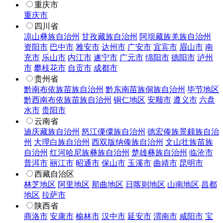
重庆市
重庆市
四川省
凉山彝族自治州
甘孜藏族自治州
阿坝藏族羌族自治州
资阳市
巴中市
雅安市
达州市
广安市
宜宾市
眉山市
南
充市
乐山市
内江市
遂宁市
广元市
绵阳市
德阳市
泸州
市
攀枝花市
自贡市
成都市
贵州省
黔南布依族苗族自治州
黔东南苗族侗族自治州
毕节地区
黔西南布依族苗族自治州
铜仁地区
安顺市
遵义市
六盘
水市
贵阳市
云南省
迪庆藏族自治州
怒江傈僳族自治州
德宏傣族景颇族自治
州
大理白族自治州
西双版纳傣族自治州
文山壮族苗族
自治州
红河哈尼族彝族自治州
楚雄彝族自治州
临沧市
普洱市
丽江市
昭通市
保山市
玉溪市
曲靖市
昆明市
西藏自治区
林芝地区
阿里地区
那曲地区
日喀则地区
山南地区
昌都
地区
拉萨市
陕西省
商洛市
安康市
榆林市
汉中市
延安市
渭南市
咸阳市
宝