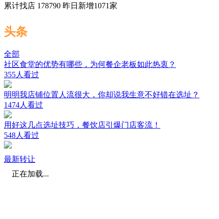
累计找店
178790
昨日新增
1071
家
头条
全部
社区食堂的优势有哪些，为何餐企老板如此热衷？
355人看过
明明我店铺位置人流很大，你却说我生意不好错在选址？
1474人看过
用好这几点选址技巧，餐饮店引爆门店客流！
548人看过
最新转让
正在加载...