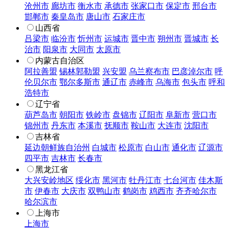
沧州市
廊坊市
衡水市
承德市
张家口市
保定市
邢台市
邯郸市
秦皇岛市
唐山市
石家庄市
山西省
吕梁市
临汾市
忻州市
运城市
晋中市
朔州市
晋城市
长
治市
阳泉市
大同市
太原市
内蒙古自治区
阿拉善盟
锡林郭勒盟
兴安盟
乌兰察布市
巴彦淖尔市
呼
伦贝尔市
鄂尔多斯市
通辽市
赤峰市
乌海市
包头市
呼和
浩特市
辽宁省
葫芦岛市
朝阳市
铁岭市
盘锦市
辽阳市
阜新市
营口市
锦州市
丹东市
本溪市
抚顺市
鞍山市
大连市
沈阳市
吉林省
延边朝鲜族自治州
白城市
松原市
白山市
通化市
辽源市
四平市
吉林市
长春市
黑龙江省
大兴安岭地区
绥化市
黑河市
牡丹江市
七台河市
佳木斯
市
伊春市
大庆市
双鸭山市
鹤岗市
鸡西市
齐齐哈尔市
哈尔滨市
上海市
上海市