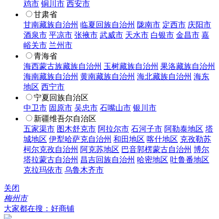
鸡市
铜川市
西安市
甘肃省
甘南藏族自治州
临夏回族自治州
陇南市
定西市
庆阳市
酒泉市
平凉市
张掖市
武威市
天水市
白银市
金昌市
嘉
峪关市
兰州市
青海省
海西蒙古族藏族自治州
玉树藏族自治州
果洛藏族自治州
海南藏族自治州
黄南藏族自治州
海北藏族自治州
海东
地区
西宁市
宁夏回族自治区
中卫市
固原市
吴忠市
石嘴山市
银川市
新疆维吾尔自治区
五家渠市
图木舒克市
阿拉尔市
石河子市
阿勒泰地区
塔
城地区
伊犁哈萨克自治州
和田地区
喀什地区
克孜勒苏
柯尔克孜自治州
阿克苏地区
巴音郭楞蒙古自治州
博尔
塔拉蒙古自治州
昌吉回族自治州
哈密地区
吐鲁番地区
克拉玛依市
乌鲁木齐市
关闭
梅州市
大家都在搜：好商铺