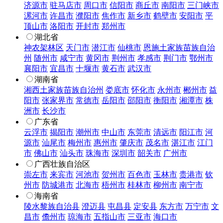
济源市
驻马店市
周口市
信阳市
商丘市
南阳市
三门峡市
漯河市
许昌市
濮阳市
焦作市
新乡市
鹤壁市
安阳市
平
顶山市
洛阳市
开封市
郑州市
湖北省
神农架林区
天门市
潜江市
仙桃市
恩施土家族苗族自治
州
随州市
咸宁市
黄冈市
荆州市
孝感市
荆门市
鄂州市
襄阳市
宜昌市
十堰市
黄石市
武汉市
湖南省
湘西土家族苗族自治州
娄底市
怀化市
永州市
郴州市
益
阳市
张家界市
常德市
岳阳市
邵阳市
衡阳市
湘潭市
株
洲市
长沙市
广东省
云浮市
揭阳市
潮州市
中山市
东莞市
清远市
阳江市
河
源市
汕尾市
梅州市
惠州市
肇庆市
茂名市
湛江市
江门
市
佛山市
汕头市
珠海市
深圳市
韶关市
广州市
广西壮族自治区
崇左市
来宾市
河池市
贺州市
百色市
玉林市
贵港市
钦
州市
防城港市
北海市
梧州市
桂林市
柳州市
南宁市
海南省
陵水黎族自治县
澄迈县
屯昌县
定安县
东方市
万宁市
文
昌市
儋州市
琼海市
五指山市
三亚市
海口市