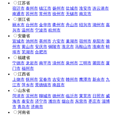
江苏省
宿迁市
泰州市
镇江市
扬州市
盐城市
淮安市
连云港市
南通市
苏州市
常州市
徐州市
无锡市
南京市
浙江省
丽水市
台州市
金华市
衢州市
舟山市
绍兴市
湖州市
嘉
兴市
温州市
宁波市
杭州市
安徽省
宣城市
池州市
亳州市
六安市
巢湖市
宿州市
阜阳市
滁
州市
黄山市
安庆市
铜陵市
淮北市
马鞍山市
淮南市
蚌
埠市
芜湖市
合肥市
福建省
宁德市
龙岩市
南平市
漳州市
泉州市
三明市
莆田市
厦
门市
福州市
江西省
上饶市
抚州市
宜春市
吉安市
赣州市
鹰潭市
新余市
九
江市
萍乡市
景德镇市
南昌市
山东省
菏泽市
滨州市
聊城市
德州市
临沂市
莱芜市
日照市
威
海市
泰安市
济宁市
潍坊市
烟台市
东营市
枣庄市
淄博
市
青岛市
济南市
河南省