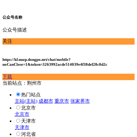
公众号名称
公众号描述
关注
https://kf.uuzp.dongpo.net/chat/mobile?
noCanClose=1&token=3263992acde514039e4f38def28c0d2c
下载
当前站点：荆州市
热门站点
主站(主站)
成都市
重庆市
张家界市
北京市
北京市
天津市
天津市
河北省