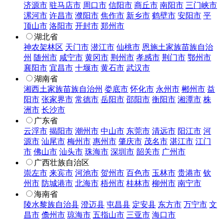
济源市
驻马店市
周口市
信阳市
商丘市
南阳市
三门峡市
漯河市
许昌市
濮阳市
焦作市
新乡市
鹤壁市
安阳市
平
顶山市
洛阳市
开封市
郑州市
湖北省
神农架林区
天门市
潜江市
仙桃市
恩施土家族苗族自治
州
随州市
咸宁市
黄冈市
荆州市
孝感市
荆门市
鄂州市
襄阳市
宜昌市
十堰市
黄石市
武汉市
湖南省
湘西土家族苗族自治州
娄底市
怀化市
永州市
郴州市
益
阳市
张家界市
常德市
岳阳市
邵阳市
衡阳市
湘潭市
株
洲市
长沙市
广东省
云浮市
揭阳市
潮州市
中山市
东莞市
清远市
阳江市
河
源市
汕尾市
梅州市
惠州市
肇庆市
茂名市
湛江市
江门
市
佛山市
汕头市
珠海市
深圳市
韶关市
广州市
广西壮族自治区
崇左市
来宾市
河池市
贺州市
百色市
玉林市
贵港市
钦
州市
防城港市
北海市
梧州市
桂林市
柳州市
南宁市
海南省
陵水黎族自治县
澄迈县
屯昌县
定安县
东方市
万宁市
文
昌市
儋州市
琼海市
五指山市
三亚市
海口市