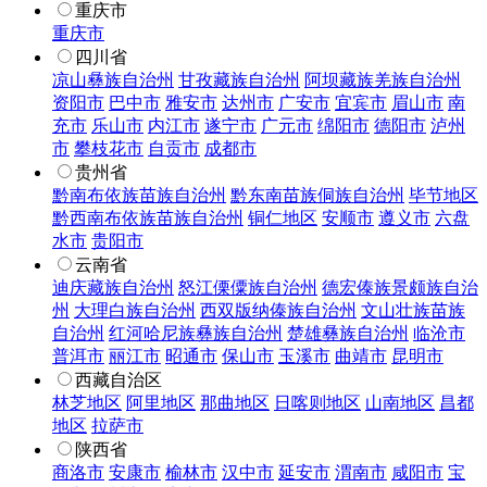
重庆市
重庆市
四川省
凉山彝族自治州
甘孜藏族自治州
阿坝藏族羌族自治州
资阳市
巴中市
雅安市
达州市
广安市
宜宾市
眉山市
南
充市
乐山市
内江市
遂宁市
广元市
绵阳市
德阳市
泸州
市
攀枝花市
自贡市
成都市
贵州省
黔南布依族苗族自治州
黔东南苗族侗族自治州
毕节地区
黔西南布依族苗族自治州
铜仁地区
安顺市
遵义市
六盘
水市
贵阳市
云南省
迪庆藏族自治州
怒江傈僳族自治州
德宏傣族景颇族自治
州
大理白族自治州
西双版纳傣族自治州
文山壮族苗族
自治州
红河哈尼族彝族自治州
楚雄彝族自治州
临沧市
普洱市
丽江市
昭通市
保山市
玉溪市
曲靖市
昆明市
西藏自治区
林芝地区
阿里地区
那曲地区
日喀则地区
山南地区
昌都
地区
拉萨市
陕西省
商洛市
安康市
榆林市
汉中市
延安市
渭南市
咸阳市
宝