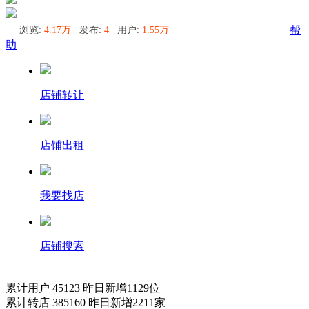
浏览:
4.17万
发布:
4
用户:
1.55万
帮
助
店铺转让
店铺出租
我要找店
店铺搜索
累计用户
45123
昨日新增
1129
位
累计转店
385160
昨日新增
2211
家