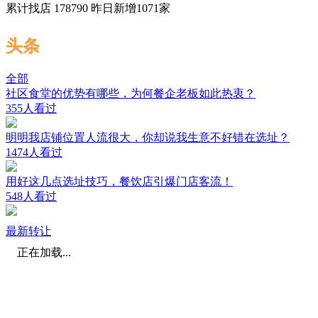
累计找店
178790
昨日新增
1071
家
头条
全部
社区食堂的优势有哪些，为何餐企老板如此热衷？
355人看过
明明我店铺位置人流很大，你却说我生意不好错在选址？
1474人看过
用好这几点选址技巧，餐饮店引爆门店客流！
548人看过
最新转让
正在加载...