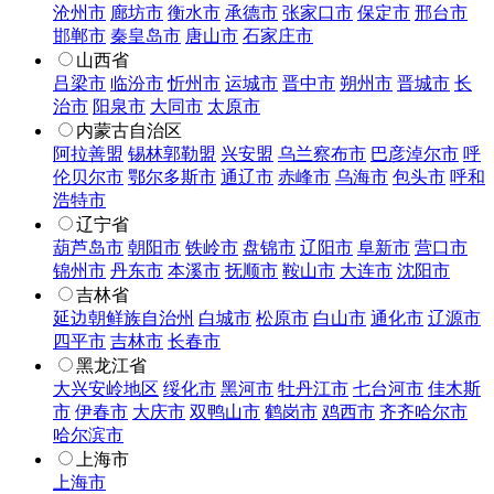
沧州市
廊坊市
衡水市
承德市
张家口市
保定市
邢台市
邯郸市
秦皇岛市
唐山市
石家庄市
山西省
吕梁市
临汾市
忻州市
运城市
晋中市
朔州市
晋城市
长
治市
阳泉市
大同市
太原市
内蒙古自治区
阿拉善盟
锡林郭勒盟
兴安盟
乌兰察布市
巴彦淖尔市
呼
伦贝尔市
鄂尔多斯市
通辽市
赤峰市
乌海市
包头市
呼和
浩特市
辽宁省
葫芦岛市
朝阳市
铁岭市
盘锦市
辽阳市
阜新市
营口市
锦州市
丹东市
本溪市
抚顺市
鞍山市
大连市
沈阳市
吉林省
延边朝鲜族自治州
白城市
松原市
白山市
通化市
辽源市
四平市
吉林市
长春市
黑龙江省
大兴安岭地区
绥化市
黑河市
牡丹江市
七台河市
佳木斯
市
伊春市
大庆市
双鸭山市
鹤岗市
鸡西市
齐齐哈尔市
哈尔滨市
上海市
上海市