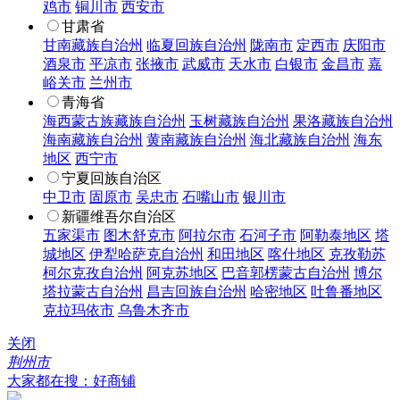
鸡市
铜川市
西安市
甘肃省
甘南藏族自治州
临夏回族自治州
陇南市
定西市
庆阳市
酒泉市
平凉市
张掖市
武威市
天水市
白银市
金昌市
嘉
峪关市
兰州市
青海省
海西蒙古族藏族自治州
玉树藏族自治州
果洛藏族自治州
海南藏族自治州
黄南藏族自治州
海北藏族自治州
海东
地区
西宁市
宁夏回族自治区
中卫市
固原市
吴忠市
石嘴山市
银川市
新疆维吾尔自治区
五家渠市
图木舒克市
阿拉尔市
石河子市
阿勒泰地区
塔
城地区
伊犁哈萨克自治州
和田地区
喀什地区
克孜勒苏
柯尔克孜自治州
阿克苏地区
巴音郭楞蒙古自治州
博尔
塔拉蒙古自治州
昌吉回族自治州
哈密地区
吐鲁番地区
克拉玛依市
乌鲁木齐市
关闭
荆州市
大家都在搜：好商铺