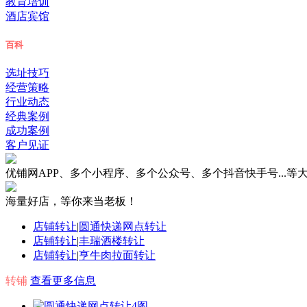
教育培训
酒店宾馆
百科
选址技巧
经营策略
行业动态
经典案例
成功案例
客户见证
优铺网APP、多个小程序、多个公众号、多个抖音快手号...
海量好店，等你来当老板！
店铺转让
|
圆通快递网点转让
店铺转让
|
丰瑞酒楼转让
店铺转让
|
亨牛肉拉面转让
转铺
查看更多信息
4图