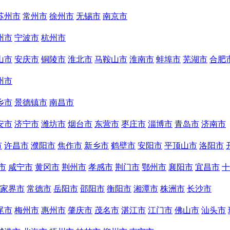
苏州市
常州市
徐州市
无锡市
南京市
州市
宁波市
杭州市
山市
安庆市
铜陵市
淮北市
马鞍山市
淮南市
蚌埠市
芜湖市
合肥
州市
乡市
景德镇市
南昌市
安市
济宁市
潍坊市
烟台市
东营市
枣庄市
淄博市
青岛市
济南市
市
许昌市
濮阳市
焦作市
新乡市
鹤壁市
安阳市
平顶山市
洛阳市
市
咸宁市
黄冈市
荆州市
孝感市
荆门市
鄂州市
襄阳市
宜昌市
十
家界市
常德市
岳阳市
邵阳市
衡阳市
湘潭市
株洲市
长沙市
尾市
梅州市
惠州市
肇庆市
茂名市
湛江市
江门市
佛山市
汕头市