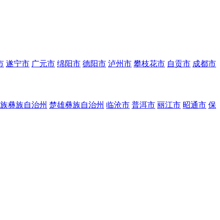
市
遂宁市
广元市
绵阳市
德阳市
泸州市
攀枝花市
自贡市
成都市
族彝族自治州
楚雄彝族自治州
临沧市
普洱市
丽江市
昭通市
保