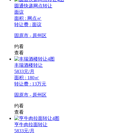
圆通快递网点转让
面议
面积 : 网点㎡
转让费 : 面议
固原市 - 原州区
约看
查看
4图
丰瑞酒楼转让
5833
元/月
面积 : 180㎡
转让费 : 13万元
固原市 - 原州区
约看
查看
4图
亨牛肉拉面转让
5833
元/月