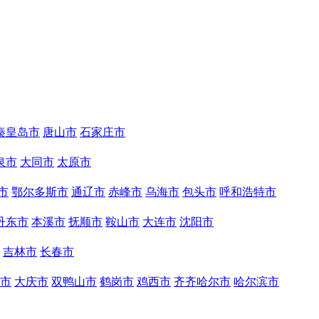
秦皇岛市
唐山市
石家庄市
泉市
大同市
太原市
市
鄂尔多斯市
通辽市
赤峰市
乌海市
包头市
呼和浩特市
丹东市
本溪市
抚顺市
鞍山市
大连市
沈阳市
吉林市
长春市
市
大庆市
双鸭山市
鹤岗市
鸡西市
齐齐哈尔市
哈尔滨市