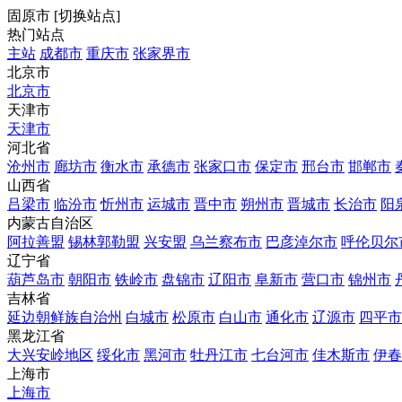
固原市
[
切换站点
]
热门站点
主站
成都市
重庆市
张家界市
北京市
北京市
天津市
天津市
河北省
沧州市
廊坊市
衡水市
承德市
张家口市
保定市
邢台市
邯郸市
山西省
吕梁市
临汾市
忻州市
运城市
晋中市
朔州市
晋城市
长治市
阳
内蒙古自治区
阿拉善盟
锡林郭勒盟
兴安盟
乌兰察布市
巴彦淖尔市
呼伦贝尔
辽宁省
葫芦岛市
朝阳市
铁岭市
盘锦市
辽阳市
阜新市
营口市
锦州市
吉林省
延边朝鲜族自治州
白城市
松原市
白山市
通化市
辽源市
四平市
黑龙江省
大兴安岭地区
绥化市
黑河市
牡丹江市
七台河市
佳木斯市
伊春
上海市
上海市