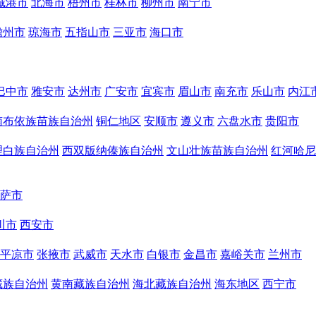
城港市
北海市
梧州市
桂林市
柳州市
南宁市
儋州市
琼海市
五指山市
三亚市
海口市
巴中市
雅安市
达州市
广安市
宜宾市
眉山市
南充市
乐山市
内江
南布依族苗族自治州
铜仁地区
安顺市
遵义市
六盘水市
贵阳市
理白族自治州
西双版纳傣族自治州
文山壮族苗族自治州
红河哈尼
萨市
川市
西安市
平凉市
张掖市
武威市
天水市
白银市
金昌市
嘉峪关市
兰州市
藏族自治州
黄南藏族自治州
海北藏族自治州
海东地区
西宁市