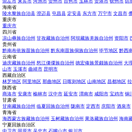
崇左市
来宾市
河池市
贺州市
百色市
玉林市
贵港市
钦州市
防
海南省
陵水黎族自治县
澄迈县
屯昌县
定安县
东方市
万宁市
文昌市
重庆市
重庆市
四川省
凉山彝族自治州
甘孜藏族自治州
阿坝藏族羌族自治州
资阳市
贵州省
黔南布依族苗族自治州
黔东南苗族侗族自治州
毕节地区
黔西
云南省
迪庆藏族自治州
怒江傈僳族自治州
德宏傣族景颇族自治州
大
山市
玉溪市
曲靖市
昆明市
西藏自治区
林芝地区
阿里地区
那曲地区
日喀则地区
山南地区
昌都地区
拉
陕西省
商洛市
安康市
榆林市
汉中市
延安市
渭南市
咸阳市
宝鸡市
铜
甘肃省
甘南藏族自治州
临夏回族自治州
陇南市
定西市
庆阳市
酒泉市
青海省
海西蒙古族藏族自治州
玉树藏族自治州
果洛藏族自治州
海南
宁夏回族自治区
中卫市
固原市
吴忠市
石嘴山市
银川市