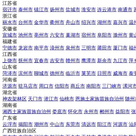
江苏省
宿迁市
泰州市
镇江市
扬州市
盐城市
淮安市
连云港市
南通市
浙江省
丽水市
台州市
金华市
衢州市
舟山市
绍兴市
湖州市
嘉兴市
温
安徽省
宣城市
池州市
亳州市
六安市
巢湖市
宿州市
阜阳市
滁州市
黄
福建省
宁德市
龙岩市
南平市
漳州市
泉州市
三明市
莆田市
厦门市
福
江西省
上饶市
抚州市
宜春市
吉安市
赣州市
鹰潭市
新余市
九江市
萍
山东省
菏泽市
滨州市
聊城市
德州市
临沂市
莱芜市
日照市
威海市
泰
河南省
济源市
驻马店市
周口市
信阳市
商丘市
南阳市
三门峡市
漯河
湖北省
神农架林区
天门市
潜江市
仙桃市
恩施土家族苗族自治州
随州
湖南省
湘西土家族苗族自治州
娄底市
怀化市
永州市
郴州市
益阳市
张
广东省
云浮市
揭阳市
潮州市
中山市
东莞市
清远市
阳江市
河源市
汕
广西壮族自治区