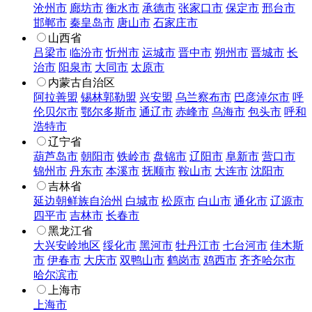
沧州市
廊坊市
衡水市
承德市
张家口市
保定市
邢台市
邯郸市
秦皇岛市
唐山市
石家庄市
山西省
吕梁市
临汾市
忻州市
运城市
晋中市
朔州市
晋城市
长
治市
阳泉市
大同市
太原市
内蒙古自治区
阿拉善盟
锡林郭勒盟
兴安盟
乌兰察布市
巴彦淖尔市
呼
伦贝尔市
鄂尔多斯市
通辽市
赤峰市
乌海市
包头市
呼和
浩特市
辽宁省
葫芦岛市
朝阳市
铁岭市
盘锦市
辽阳市
阜新市
营口市
锦州市
丹东市
本溪市
抚顺市
鞍山市
大连市
沈阳市
吉林省
延边朝鲜族自治州
白城市
松原市
白山市
通化市
辽源市
四平市
吉林市
长春市
黑龙江省
大兴安岭地区
绥化市
黑河市
牡丹江市
七台河市
佳木斯
市
伊春市
大庆市
双鸭山市
鹤岗市
鸡西市
齐齐哈尔市
哈尔滨市
上海市
上海市