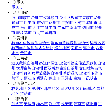
重庆市
重庆市
四川省
凉山彝族自治州
甘孜藏族自治州
阿坝藏族羌族自治州
资阳市
巴中市
雅安市
达州市
广安市
宜宾市
眉山市
南
充市
乐山市
内江市
遂宁市
广元市
绵阳市
德阳市
泸州
市
攀枝花市
自贡市
成都市
贵州省
黔南布依族苗族自治州
黔东南苗族侗族自治州
毕节地区
黔西南布依族苗族自治州
铜仁地区
安顺市
遵义市
六盘
水市
贵阳市
云南省
迪庆藏族自治州
怒江傈僳族自治州
德宏傣族景颇族自治
州
大理白族自治州
西双版纳傣族自治州
文山壮族苗族
自治州
红河哈尼族彝族自治州
楚雄彝族自治州
临沧市
普洱市
丽江市
昭通市
保山市
玉溪市
曲靖市
昆明市
西藏自治区
林芝地区
阿里地区
那曲地区
日喀则地区
山南地区
昌都
地区
拉萨市
陕西省
商洛市
安康市
榆林市
汉中市
延安市
渭南市
咸阳市
宝