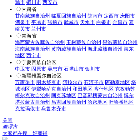
鸡市
铜川市
西安市
甘肃省
甘南藏族自治州
临夏回族自治州
陇南市
定西市
庆阳市
酒泉市
平凉市
张掖市
武威市
天水市
白银市
金昌市
嘉
峪关市
兰州市
青海省
海西蒙古族藏族自治州
玉树藏族自治州
果洛藏族自治州
海南藏族自治州
黄南藏族自治州
海北藏族自治州
海东
地区
西宁市
宁夏回族自治区
中卫市
固原市
吴忠市
石嘴山市
银川市
新疆维吾尔自治区
五家渠市
图木舒克市
阿拉尔市
石河子市
阿勒泰地区
塔
城地区
伊犁哈萨克自治州
和田地区
喀什地区
克孜勒苏
柯尔克孜自治州
阿克苏地区
巴音郭楞蒙古自治州
博尔
塔拉蒙古自治州
昌吉回族自治州
哈密地区
吐鲁番地区
克拉玛依市
乌鲁木齐市
关闭
鹰潭市
大家都在搜：好商铺