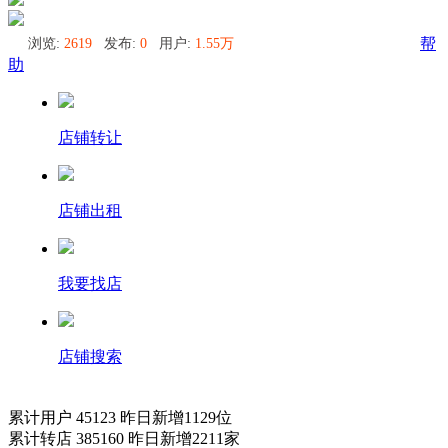
浏览:
2619
发布:
0
用户:
1.55万
帮
助
店铺转让
店铺出租
我要找店
店铺搜索
累计用户
45123
昨日新增
1129
位
累计转店
385160
昨日新增
2211
家