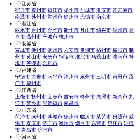
江苏省
宿迁市
泰州市
镇江市
扬州市
盐城市
淮安市
连云港市
南通市
苏州市
常州市
徐州市
无锡市
南京市
浙江省
丽水市
台州市
金华市
衢州市
舟山市
绍兴市
湖州市
嘉
兴市
温州市
宁波市
杭州市
安徽省
宣城市
池州市
亳州市
六安市
巢湖市
宿州市
阜阳市
滁
州市
黄山市
安庆市
铜陵市
淮北市
马鞍山市
淮南市
蚌
埠市
芜湖市
合肥市
福建省
宁德市
龙岩市
南平市
漳州市
泉州市
三明市
莆田市
厦
门市
福州市
江西省
上饶市
抚州市
宜春市
吉安市
赣州市
鹰潭市
新余市
九
江市
萍乡市
景德镇市
南昌市
山东省
菏泽市
滨州市
聊城市
德州市
临沂市
莱芜市
日照市
威
海市
泰安市
济宁市
潍坊市
烟台市
东营市
枣庄市
淄博
市
青岛市
济南市
河南省