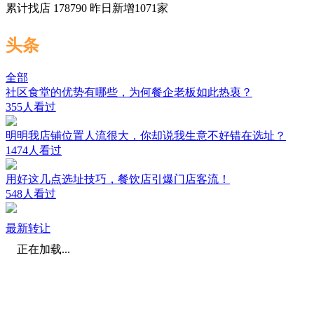
累计找店
178790
昨日新增
1071
家
头条
全部
社区食堂的优势有哪些，为何餐企老板如此热衷？
355人看过
明明我店铺位置人流很大，你却说我生意不好错在选址？
1474人看过
用好这几点选址技巧，餐饮店引爆门店客流！
548人看过
最新转让
正在加载...