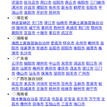
济源市
驻马店市
周口市
信阳市
商丘市
南阳市
三门峡市
漯河市
许昌市
濮阳市
焦作市
新乡市
鹤壁市
安阳市
平
顶山市
洛阳市
开封市
郑州市
湖北省
神农架林区
天门市
潜江市
仙桃市
恩施土家族苗族自治
州
随州市
咸宁市
黄冈市
荆州市
孝感市
荆门市
鄂州市
襄阳市
宜昌市
十堰市
黄石市
武汉市
湖南省
湘西土家族苗族自治州
娄底市
怀化市
永州市
郴州市
益
阳市
张家界市
常德市
岳阳市
邵阳市
衡阳市
湘潭市
株
洲市
长沙市
广东省
云浮市
揭阳市
潮州市
中山市
东莞市
清远市
阳江市
河
源市
汕尾市
梅州市
惠州市
肇庆市
茂名市
湛江市
江门
市
佛山市
汕头市
珠海市
深圳市
韶关市
广州市
广西壮族自治区
崇左市
来宾市
河池市
贺州市
百色市
玉林市
贵港市
钦
州市
防城港市
北海市
梧州市
桂林市
柳州市
南宁市
海南省
陵水黎族自治县
澄迈县
屯昌县
定安县
东方市
万宁市
文
昌市
儋州市
琼海市
五指山市
三亚市
海口市