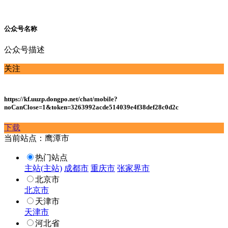
公众号名称
公众号描述
关注
https://kf.uuzp.dongpo.net/chat/mobile?
noCanClose=1&token=3263992acde514039e4f38def28c0d2c
下载
当前站点：鹰潭市
热门站点
主站(主站)
成都市
重庆市
张家界市
北京市
北京市
天津市
天津市
河北省