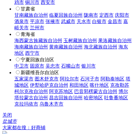
鸡市
铜川市
西安市
甘肃省
甘南藏族自治州
临夏回族自治州
陇南市
定西市
庆阳市
酒泉市
平凉市
张掖市
武威市
天水市
白银市
金昌市
嘉
峪关市
兰州市
青海省
海西蒙古族藏族自治州
玉树藏族自治州
果洛藏族自治州
海南藏族自治州
黄南藏族自治州
海北藏族自治州
海东
地区
西宁市
宁夏回族自治区
中卫市
固原市
吴忠市
石嘴山市
银川市
新疆维吾尔自治区
五家渠市
图木舒克市
阿拉尔市
石河子市
阿勒泰地区
塔
城地区
伊犁哈萨克自治州
和田地区
喀什地区
克孜勒苏
柯尔克孜自治州
阿克苏地区
巴音郭楞蒙古自治州
博尔
塔拉蒙古自治州
昌吉回族自治州
哈密地区
吐鲁番地区
克拉玛依市
乌鲁木齐市
关闭
盐城市
大家都在搜：好商铺