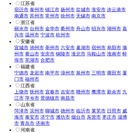
江苏省
宿迁市
泰州市
镇江市
扬州市
盐城市
淮安市
连云港市
南通市
苏州市
常州市
徐州市
无锡市
南京市
浙江省
丽水市
台州市
金华市
衢州市
舟山市
绍兴市
湖州市
嘉
兴市
温州市
宁波市
杭州市
安徽省
宣城市
池州市
亳州市
六安市
巢湖市
宿州市
阜阳市
滁
州市
黄山市
安庆市
铜陵市
淮北市
马鞍山市
淮南市
蚌
埠市
芜湖市
合肥市
福建省
宁德市
龙岩市
南平市
漳州市
泉州市
三明市
莆田市
厦
门市
福州市
江西省
上饶市
抚州市
宜春市
吉安市
赣州市
鹰潭市
新余市
九
江市
萍乡市
景德镇市
南昌市
山东省
菏泽市
滨州市
聊城市
德州市
临沂市
莱芜市
日照市
威
海市
泰安市
济宁市
潍坊市
烟台市
东营市
枣庄市
淄博
市
青岛市
济南市
河南省