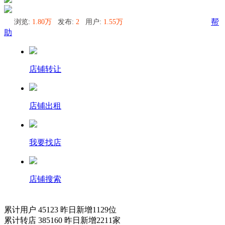
浏览:
1.80万
发布:
2
用户:
1.55万
帮
助
店铺转让
店铺出租
我要找店
店铺搜索
累计用户
45123
昨日新增
1129
位
累计转店
385160
昨日新增
2211
家