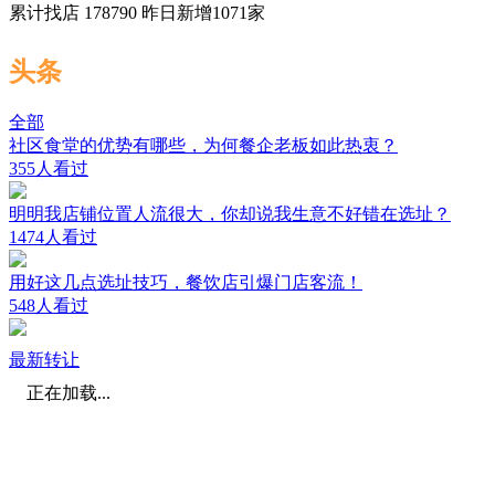
累计找店
178790
昨日新增
1071
家
头条
全部
社区食堂的优势有哪些，为何餐企老板如此热衷？
355人看过
明明我店铺位置人流很大，你却说我生意不好错在选址？
1474人看过
用好这几点选址技巧，餐饮店引爆门店客流！
548人看过
最新转让
正在加载...