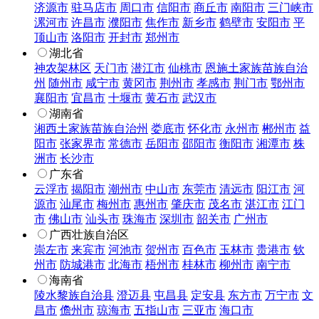
济源市
驻马店市
周口市
信阳市
商丘市
南阳市
三门峡市
漯河市
许昌市
濮阳市
焦作市
新乡市
鹤壁市
安阳市
平
顶山市
洛阳市
开封市
郑州市
湖北省
神农架林区
天门市
潜江市
仙桃市
恩施土家族苗族自治
州
随州市
咸宁市
黄冈市
荆州市
孝感市
荆门市
鄂州市
襄阳市
宜昌市
十堰市
黄石市
武汉市
湖南省
湘西土家族苗族自治州
娄底市
怀化市
永州市
郴州市
益
阳市
张家界市
常德市
岳阳市
邵阳市
衡阳市
湘潭市
株
洲市
长沙市
广东省
云浮市
揭阳市
潮州市
中山市
东莞市
清远市
阳江市
河
源市
汕尾市
梅州市
惠州市
肇庆市
茂名市
湛江市
江门
市
佛山市
汕头市
珠海市
深圳市
韶关市
广州市
广西壮族自治区
崇左市
来宾市
河池市
贺州市
百色市
玉林市
贵港市
钦
州市
防城港市
北海市
梧州市
桂林市
柳州市
南宁市
海南省
陵水黎族自治县
澄迈县
屯昌县
定安县
东方市
万宁市
文
昌市
儋州市
琼海市
五指山市
三亚市
海口市