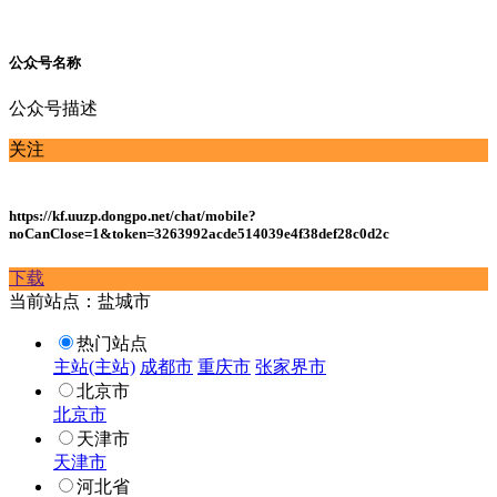
公众号名称
公众号描述
关注
https://kf.uuzp.dongpo.net/chat/mobile?
noCanClose=1&token=3263992acde514039e4f38def28c0d2c
下载
当前站点：盐城市
热门站点
主站(主站)
成都市
重庆市
张家界市
北京市
北京市
天津市
天津市
河北省