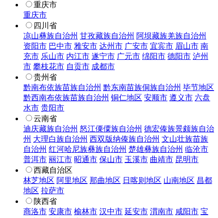
重庆市
重庆市
四川省
凉山彝族自治州
甘孜藏族自治州
阿坝藏族羌族自治州
资阳市
巴中市
雅安市
达州市
广安市
宜宾市
眉山市
南
充市
乐山市
内江市
遂宁市
广元市
绵阳市
德阳市
泸州
市
攀枝花市
自贡市
成都市
贵州省
黔南布依族苗族自治州
黔东南苗族侗族自治州
毕节地区
黔西南布依族苗族自治州
铜仁地区
安顺市
遵义市
六盘
水市
贵阳市
云南省
迪庆藏族自治州
怒江傈僳族自治州
德宏傣族景颇族自治
州
大理白族自治州
西双版纳傣族自治州
文山壮族苗族
自治州
红河哈尼族彝族自治州
楚雄彝族自治州
临沧市
普洱市
丽江市
昭通市
保山市
玉溪市
曲靖市
昆明市
西藏自治区
林芝地区
阿里地区
那曲地区
日喀则地区
山南地区
昌都
地区
拉萨市
陕西省
商洛市
安康市
榆林市
汉中市
延安市
渭南市
咸阳市
宝