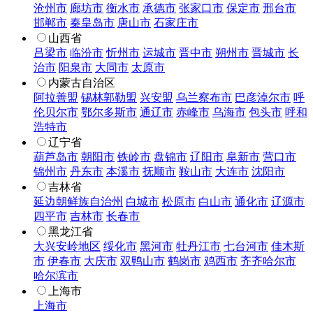
沧州市
廊坊市
衡水市
承德市
张家口市
保定市
邢台市
邯郸市
秦皇岛市
唐山市
石家庄市
山西省
吕梁市
临汾市
忻州市
运城市
晋中市
朔州市
晋城市
长
治市
阳泉市
大同市
太原市
内蒙古自治区
阿拉善盟
锡林郭勒盟
兴安盟
乌兰察布市
巴彦淖尔市
呼
伦贝尔市
鄂尔多斯市
通辽市
赤峰市
乌海市
包头市
呼和
浩特市
辽宁省
葫芦岛市
朝阳市
铁岭市
盘锦市
辽阳市
阜新市
营口市
锦州市
丹东市
本溪市
抚顺市
鞍山市
大连市
沈阳市
吉林省
延边朝鲜族自治州
白城市
松原市
白山市
通化市
辽源市
四平市
吉林市
长春市
黑龙江省
大兴安岭地区
绥化市
黑河市
牡丹江市
七台河市
佳木斯
市
伊春市
大庆市
双鸭山市
鹤岗市
鸡西市
齐齐哈尔市
哈尔滨市
上海市
上海市